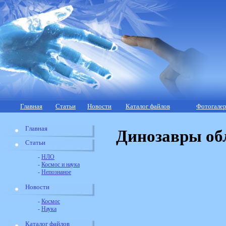
Главная
Статьи
Новости
Каталог файлов
Фотогалер
Главная
Динозавры об
Статьи
-
НЛО
-
Космос и наука
-
Непознаное
Новости
-
Космос
-
Наука
Каталог файлов