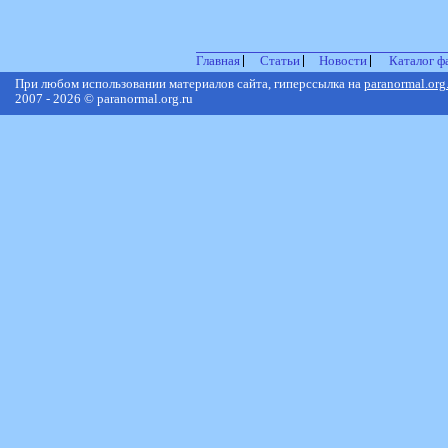
Главная
Статьи
Новости
Каталог ф
При любом использовании материалов сайта, гиперссылка на
paranormal.org
2007 - 2026 © paranormal.org.ru