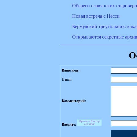
Обереги славянских старовер
Новая встреча с Несси
Бермудский треугольник: кака
Открываются секретные архи
О
Ваше имя:
E-mail:
Комментарий:
Введите: