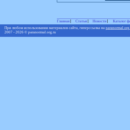
Главная
Статьи
Новости
Каталог ф
При любом использовании материалов сайта, гиперссылка на
paranormal.org
2007 - 2026 © paranormal.org.ru