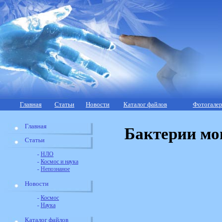
Главная
Статьи
Новости
Каталог файлов
Фотогалер
Главная
Бактерии мо
Статьи
-
НЛО
-
Космос и наука
-
Непознаное
Новости
-
Космос
-
Наука
Каталог файлов