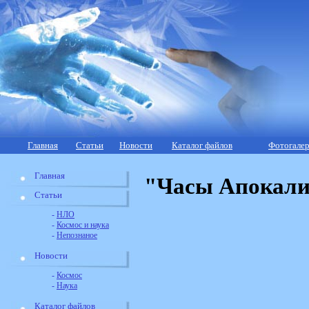
Главная
Статьи
Новости
Каталог файлов
Фотогалер
Главная
"Часы Апокали
Статьи
-
НЛО
-
Космос и наука
-
Непознаное
Новости
-
Космос
-
Наука
Каталог файлов