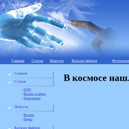
Главная
Статьи
Новости
Каталог файлов
Фотогалер
Главная
В космосе наш
Статьи
-
НЛО
-
Космос и наука
-
Непознаное
Новости
-
Космос
-
Наука
Каталог файлов