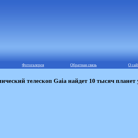
Фотогалерея
Обратная связь
О сай
ческий телескоп Gaia найдет 10 тысяч планет у