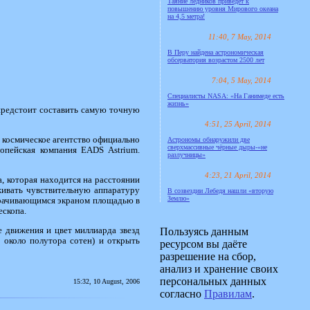
Таяние ледников приведёт к
повышению уровня Мирового океана
на 4,5 метра!
11:40, 7 May, 2014
В Перу найдена астрономическая
обсерватория возрастом 2500 лет
7:04, 5 May, 2014
Специалисты NASA: «На Ганимеде есть
жизнь»
у предстоит составить самую точную
4:51, 25 April, 2014
е космическое агентство официально
Астрономы обнаружили две
сверхмассивные чёрные дыры-«не
ропейская компания EADS Astrium.
разлучницы»
4:23, 21 April, 2014
а, которая находится на расстоянии
живать чувствительную аппаратуру
В созвездии Лебедя нашли «вторую
Землю»
ворачивающимся экраном площадью в
ескопа.
е движения и цвет миллиарда звезд
Пользуясь данным
о около полутора сотен) и открыть
ресурсом вы даёте
разрешение на сбор,
анализ и хранение своих
персональных данных
15:32, 10 August, 2006
согласно
Правилам
.