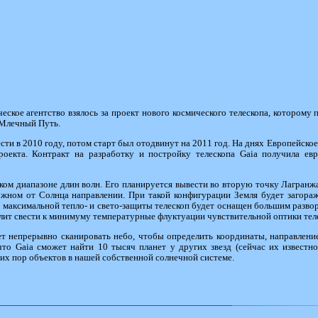
ческое агентство взялось за проект нового космического телескопа, котором
 Млечный Путь.
сти в 2010 году, потом старт был отодвинут на 2011 год. На днях Европейско
роекта. Контракт на разработку и постройку телескопа Gaia получила ев
ском диапазоне длин волн. Его планируется вывести во вторую точку Лагранж
ожном от Солнца направлении. При такой конфигурации Земля будет загора
ля максимальной тепло- и свето-защиты телескоп будет оснащен большим раз
олит свести к минимуму температурные флуктуации чувствительной оптики тел
ет непрерывно сканировать небо, чтобы определить координаты, направлени
что Gaia сможет найти 10 тысяч планет у других звезд (сейчас их известн
сих пор объектов в нашей собственной солнечной системе.