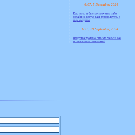
6:07, 5 December, 2024
Как легко и быстро получить займ
онлайн на карту: ваш путеводитель в
мир кредитов
16:15, 29 September, 2024
Накрутка трафика: что это такое и как
использовать правильно?