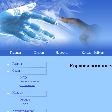
Главная
Статьи
Новости
Каталог файлов
Главная
Европейский косми
Статьи
-
НЛО
-
Космос и наука
-
Непознаное
Новости
-
Космос
-
Наука
Каталог файлов