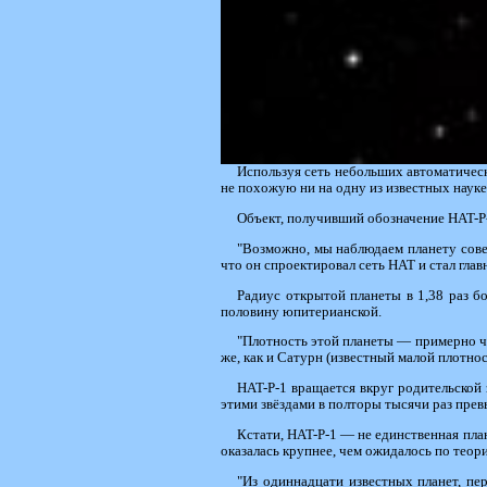
Используя сеть небольших автоматическ
не похожую ни на одну из известных науке
Объект, получивший обозначение HAT-P-
"Возможно, мы наблюдаем планету совер
что он спроектировал сеть HAT и стал глав
Радиус открытой планеты в 1,38 раз б
половину юпитерианской.
"Плотность этой планеты — примерно че
же, как и Сатурн (известный малой плотнос
HAT-P-1 вращается вкруг родительской
этими звёздами в полторы тысячи раз пре
Кстати, HAT-P-1 — не единственная пла
оказалась крупнее, чем ожидалось по тео
"Из одиннадцати известных планет, пе