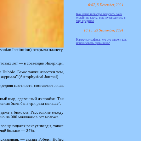
6:07, 5 December, 2024
Как легко и быстро получить займ
онлайн на карту: ваш путеводитель в
мир кредитов
16:15, 29 September, 2024
Накрутка трафика: что это такое и как
использовать правильно?
nian Institution) открыли планету,
ветовых лет — в созвездии Ящерицы.
 Hubble. Бакос также известен тем,
урнала" (Astrophysical Journal).
средняя плотность составляет лишь
ный шар, сделанный из пробки. Так
ужения была бы в три раза меньше".
даже в бинокль. Расстояние между
но на 900 миллионов лет моложе.
 вращающаяся вокруг звезды, также
ь ещё больше — 24%.
сказанная, — сказал Роберт Нойес