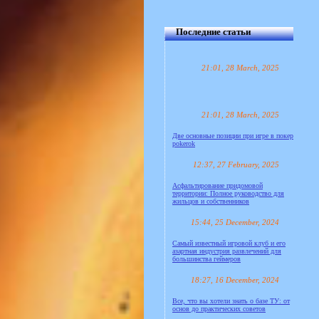
Последние статьи
21:01, 28 March, 2025
21:01, 28 March, 2025
Две основные позиции при игре в покер
pokerok
12:37, 27 February, 2025
Асфальтирование придомовой
территории: Полное руководство для
жильцов и собственников
15:44, 25 December, 2024
Самый известный игровой клуб и его
азартная индустрия развлечений для
большинства геймеров
18:27, 16 December, 2024
Все, что вы хотели знать о базе ТУ: от
основ до практических советов