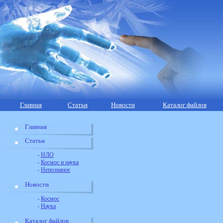
Главная
Статьи
Новости
Каталог файлов
Главная
Статьи
-
НЛО
-
Космос и наука
-
Непознаное
Новости
-
Космос
-
Наука
Каталог файлов