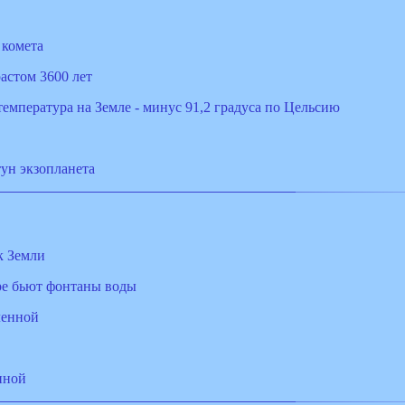
 комета
астом 3600 лет
температура на Земле - минус 91,2 градуса по Цельсию
ун экзопланета
к Земли
ре бьют фонтаны воды
ленной
нной