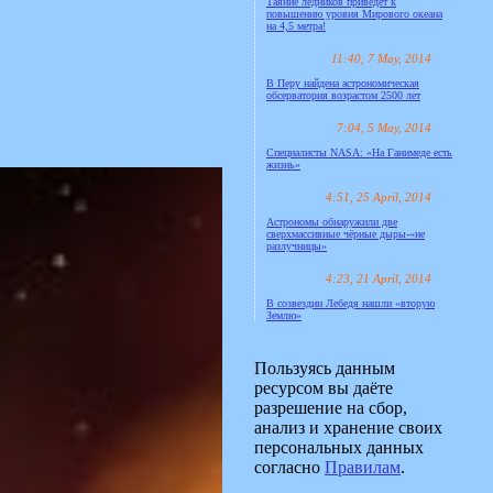
Таяние ледников приведёт к
повышению уровня Мирового океана
на 4,5 метра!
11:40, 7 May, 2014
В Перу найдена астрономическая
обсерватория возрастом 2500 лет
7:04, 5 May, 2014
Специалисты NASA: «На Ганимеде есть
жизнь»
4:51, 25 April, 2014
Астрономы обнаружили две
сверхмассивные чёрные дыры-«не
разлучницы»
4:23, 21 April, 2014
В созвездии Лебедя нашли «вторую
Землю»
Пользуясь данным
ресурсом вы даёте
разрешение на сбор,
анализ и хранение своих
персональных данных
согласно
Правилам
.