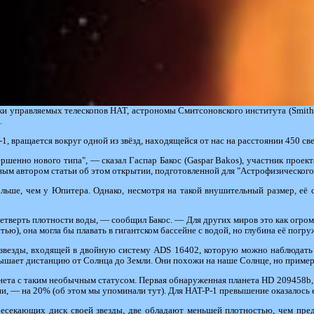
и управляемых телескопов HAT, астрономы Смитсоновского института (Smithso
.
1, вращается вокруг одной из звёзд, находящейся от нас на расстоянии 450 с
шенно нового типа", — сказал Гаспар Бакос (Gaspar Bakos), участник проекта
ным автором статьи об этом открытии, подготовленной для "Астрофизического ж
ольше, чем у Юпитера. Однако, несмотря на такой внушительный размер, её 
тверть плотности воды, — сообщил Бакос. — Для других миров это как огром
тью), она могла бы плавать в гигантском бассейне с водой, но глубина её погр
 звезды, входящей в двойную систему ADS 16402, которую можно наблюдать 
вышает дистанцию от Солнца до Земли. Они похожи на наше Солнце, но пример
нета с таким необычным статусом. Первая обнаруженная планета HD 209458b,
рии, — на 20% (об этом мы упоминали тут). Для HAT-P-1 превышение оказалос
ресекающих диск своей звезды, две обладают меньшей плотностью, чем пред