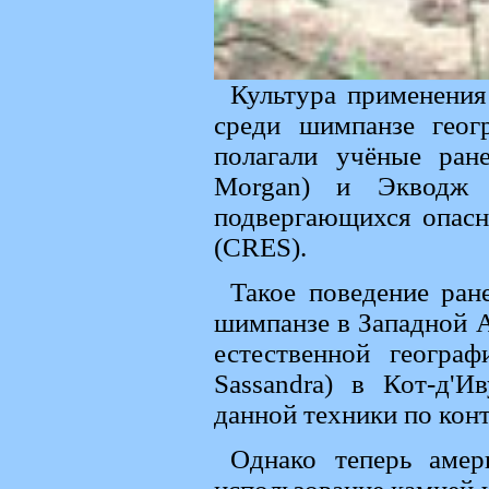
Культура применения
среди шимпанзе геог
полагали учёные ран
Morgan) и Экводж 
подвергающихся опасн
(CRES).
Такое поведение ран
шимпанзе в Западной А
естественной геогра
Sassandra) в Кот-д'И
данной техники по конт
Однако теперь амер