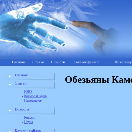
Главная
Статьи
Новости
Каталог файлов
Фотогалер
Главная
Обезьяны Каме
Статьи
-
НЛО
-
Космос и наука
-
Непознаное
Новости
-
Космос
-
Наука
Каталог файлов