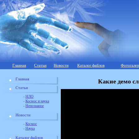
Главная
Статьи
Новости
Каталог файлов
Фотогалер
Главная
Какие демо с
Статьи
-
НЛО
-
Космос и наука
-
Непознаное
Новости
-
Космос
-
Наука
Каталог файлов