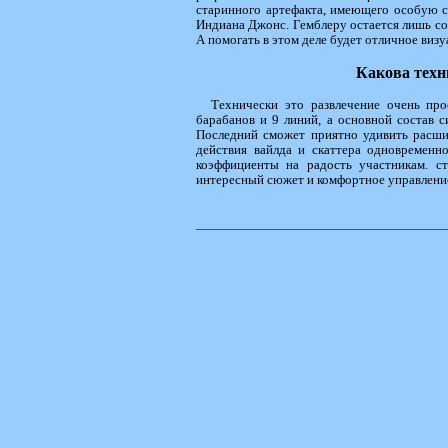
старинного артефакта, имеющего особую си
Индиана Джонс. Гемблеру остается лишь со
А помогать в этом деле будет отличное виз
Какова техн
Технически это развлечение очень про
барабанов и 9 линий, а основной состав 
Последний сможет приятно удивить рас
действия вайлда и скаттера одновременн
коэффициенты на радость участникам. ст
интересный сюжет и комфортное управление 