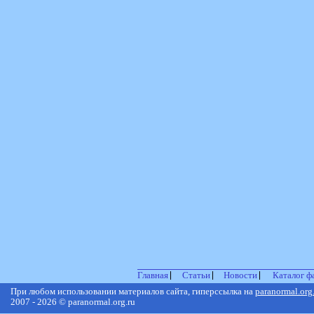
Главная
Статьи
Новости
Каталог ф
При любом использовании материалов сайта, гиперссылка на
paranormal.org
2007 - 2026 © paranormal.org.ru