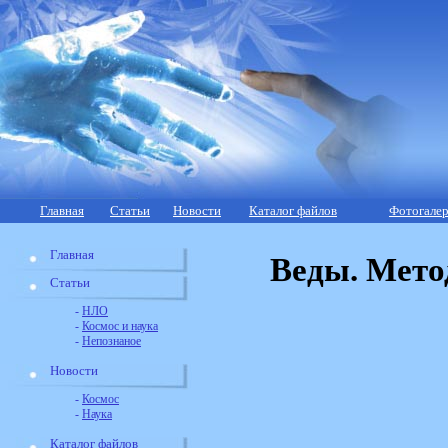
Главная
Статьи
Новости
Каталог файлов
Фотогалер
Главная
Веды. Мето
Статьи
-
НЛО
-
Космос и наука
-
Непознаное
Новости
-
Космос
-
Наука
Каталог файлов