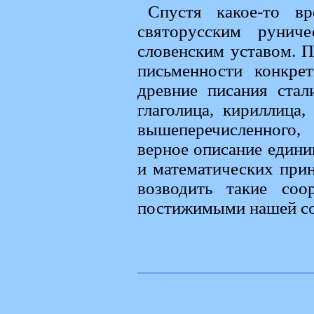
Спустя какое-то вр
святорусским рунич
словенским уставом. П
письменности конкре
древние писания стал
глаголица, кириллица
вышеперечисленного,
верное описание едини
и математических при
возводить такие со
постижимыми нашей со