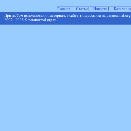
Главная
Статьи
Новости
Каталог ф
При любом использовании материалов сайта, гиперссылка на
paranormal.org
2007 - 2026 © paranormal.org.ru