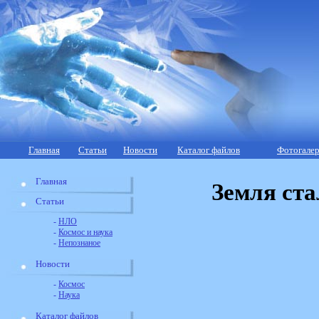
Главная
Статьи
Новости
Каталог файлов
Фотогалер
Главная
Земля ста
Статьи
-
НЛО
-
Космос и наука
-
Непознаное
Новости
-
Космос
-
Наука
Каталог файлов