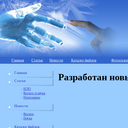
Главная
Статьи
Новости
Каталог файлов
Фотогалер
Главная
Разработан нов
Статьи
-
НЛО
-
Космос и наука
-
Непознаное
Новости
-
Космос
-
Наука
Каталог файлов