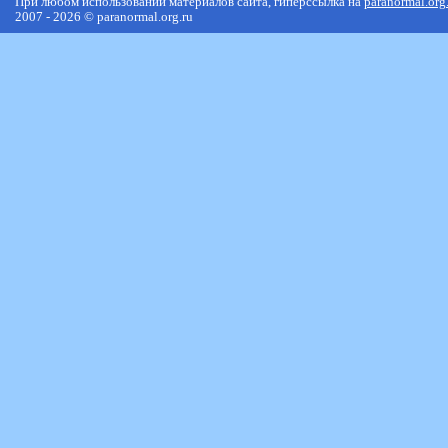
При любом использовании материалов сайта, гиперссылка на
paranormal.org
2007 - 2026 © paranormal.org.ru