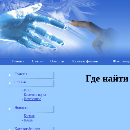
Главная
Статьи
Новости
Каталог файлов
Фотогалер
Главная
Где найти
Статьи
-
НЛО
-
Космос и наука
-
Непознаное
Новости
-
Космос
-
Наука
Каталог файлов