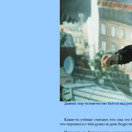
Давних пор человечество бьётся над ре
Какие-то учёные считают, что сны это 
что пережил и о чём думал за день бодрст