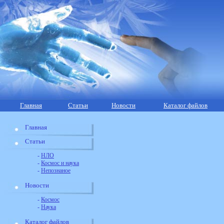
Главная
Статьи
Новости
Каталог файлов
Главная
Статьи
-
НЛО
-
Космос и наука
-
Непознаное
Новости
-
Космос
-
Наука
Каталог файлов