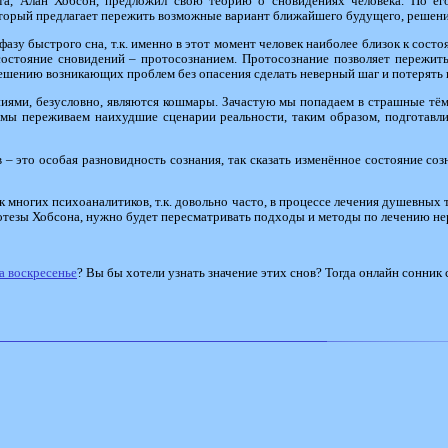
та, Алан Хобсон, предложил свою теорию о сновидениях человека. По его
оторый предлагает пережить возможные вариант ближайшего будущего, решени
азу быстрого сна, т.к. именно в этот момент человек наиболее близок к сост
состояние сновидений – протосознанием. Протосознание позволяет пережить
решению возникающих проблем без опасения сделать неверный шаг и потерять 
иями, безусловно, являются кошмары. Зачастую мы попадаем в страшные тё
е мы переживаем наихудшие сценарии реальности, таким образом, подготавл
– это особая разновидность сознания, так сказать изменённое состояние соз
 многих психоаналитиков, т.к. довольно часто, в процессе лечения душевных 
потезы Хобсона, нужно будет пересматривать подходы и методы по лечению не
а воскресенье
? Вы бы хотели узнать значение этих снов? Тогда онлайн сонник 