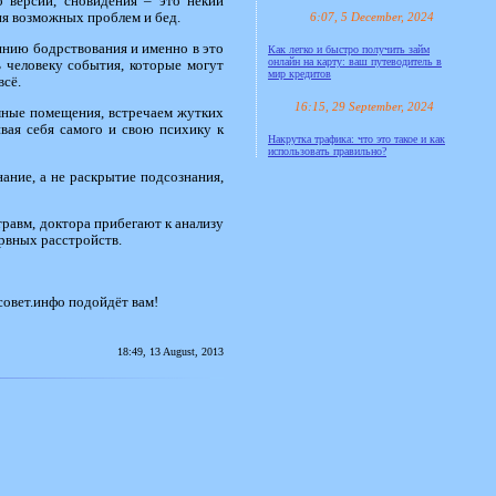
 версии, сновидения – это некий
6:07, 5 December, 2024
я возможных проблем и бед.
оянию бодрствования и именно в это
Как легко и быстро получить займ
онлайн на карту: ваш путеводитель в
 человеку события, которые могут
мир кредитов
всё.
16:15, 29 September, 2024
мные помещения, встречаем жутких
ивая себя самого и свою психику к
Накрутка трафика: что это такое и как
использовать правильно?
нание, а не раскрытие подсознания,
травм, доктора прибегают к анализу
рвных расстройств.
совет.инфо подойдёт вам!
18:49, 13 August, 2013