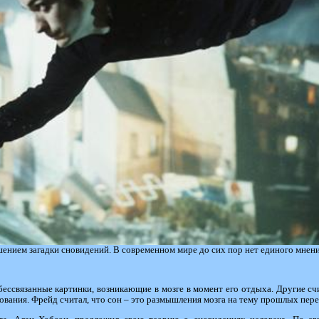
шением загадки сновидений. В современном мире до сих пор нет единого мнени
бессвязанные картинки, возникающие в мозге в момент его отдыха. Другие счи
вования. Фрейд считал, что сон – это размышления мозга на тему прошлых пе