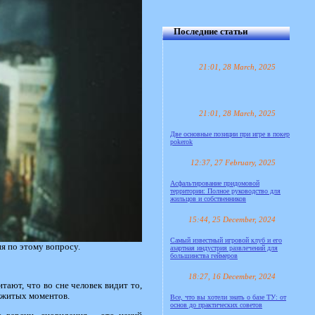
Последние статьи
21:01, 28 March, 2025
21:01, 28 March, 2025
Две основные позиции при игре в покер
pokerok
12:37, 27 February, 2025
Асфальтирование придомовой
территории: Полное руководство для
жильцов и собственников
15:44, 25 December, 2024
Самый известный игровой клуб и его
я по этому вопросу.
азартная индустрия развлечений для
большинства геймеров
18:27, 16 December, 2024
тают, что во сне человек видит то,
режитых моментов.
Все, что вы хотели знать о базе ТУ: от
основ до практических советов