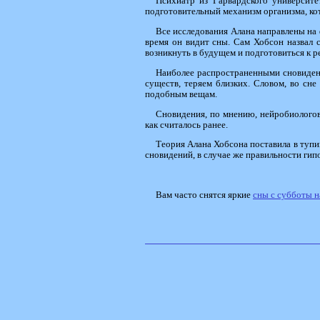
Психиатр из Гарвардского университе
подготовительный механизм организма, к
Все исследования Алана направлены на ф
время он видит сны. Сам Хобсон назвал 
возникнуть в будущем и подготовиться к 
Наиболее распространенными сновиден
существ, теряем близких. Словом, во сн
подобным вещам.
Сновидения, по мнению, нейробиологов 
как считалось ранее.
Теория Алана Хобсона поставила в тупик
сновидений, в случае же правильности ги
Вам часто снятся яркие
сны с субботы н