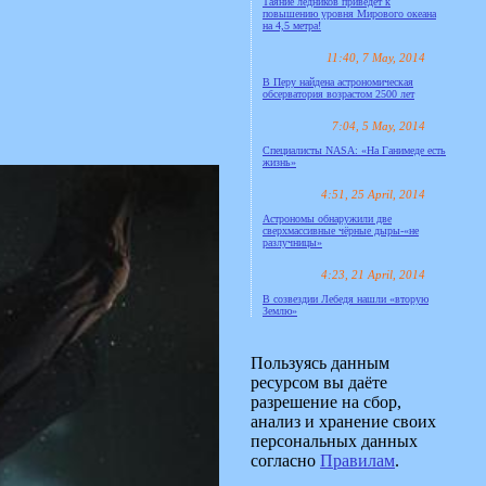
Таяние ледников приведёт к
повышению уровня Мирового океана
на 4,5 метра!
11:40, 7 May, 2014
В Перу найдена астрономическая
обсерватория возрастом 2500 лет
7:04, 5 May, 2014
Специалисты NASA: «На Ганимеде есть
жизнь»
4:51, 25 April, 2014
Астрономы обнаружили две
сверхмассивные чёрные дыры-«не
разлучницы»
4:23, 21 April, 2014
В созвездии Лебедя нашли «вторую
Землю»
Пользуясь данным
ресурсом вы даёте
разрешение на сбор,
анализ и хранение своих
персональных данных
согласно
Правилам
.