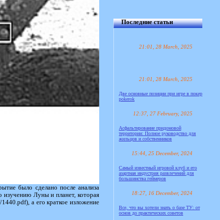
Последние статьи
21:01, 28 March, 2025
21:01, 28 March, 2025
Две основные позиции при игре в покер
pokerok
12:37, 27 February, 2025
Асфальтирование придомовой
территории: Полное руководство для
жильцов и собственников
15:44, 25 December, 2024
Самый известный игровой клуб и его
азартная индустрия развлечений для
большинства геймеров
ытие было сделано после анализа
18:27, 16 December, 2024
о изучению Луны и планет, которая
/1440.pdf), а его краткое изложение
Все, что вы хотели знать о базе ТУ: от
основ до практических советов