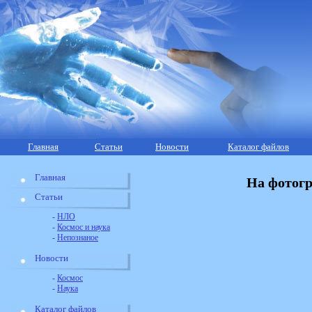
Главная
Статьи
Новости
Каталог файлов
Главная
На фотогр
Статьи
-
НЛО
-
Космос и наука
-
Непознаное
Новости
-
Космос
-
Наука
Каталог файлов