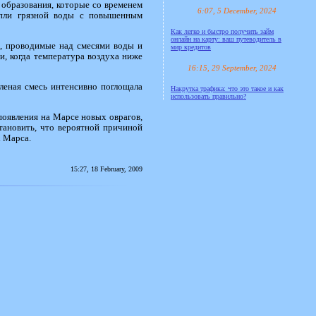
образования, которые со временем
6:07, 5 December, 2024
капли грязной воды с повышенным
Как легко и быстро получить займ
онлайн на карту: ваш путеводитель в
ы, проводимые над смесями воды и
мир кредитов
и, когда температура воздуха ниже
16:15, 29 September, 2024
леная смесь интенсивно поглощала
Накрутка трафика: что это такое и как
использовать правильно?
появления на Марсе новых оврагов,
становить, что вероятной причиной
х Марса.
15:27, 18 February, 2009