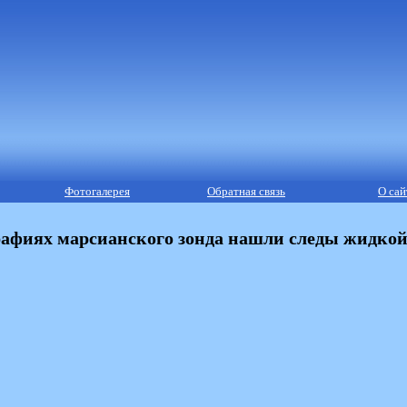
Фотогалерея
Обратная связь
О сай
афиях марсианского зонда нашли следы жидкой