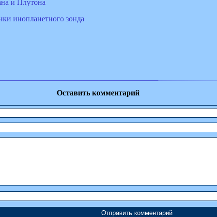
на и Плутона
нки инопланетного зонда
Оставить комментарий