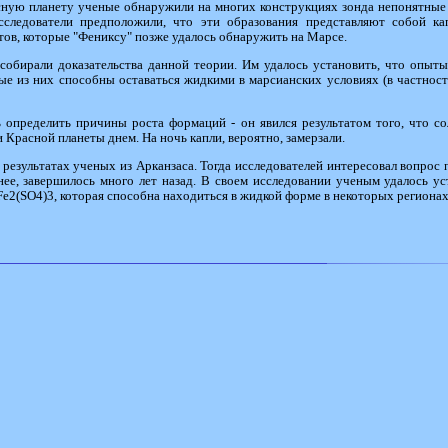
сную планету ученые обнаружили на многих конструкциях зонда непонятные 
исследователи предположили, что эти образования представляют собой 
тов, которые "Фениксу" позже удалось обнаружить на Марсе.
собирали доказательства данной теории. Им удалось установить, что опыт
рые из них способны оставаться жидкими в марсианских условиях (в частност
 определить причины роста формаций - он явился результатом того, что со
Красной планеты днем. На ночь капли, вероятно, замерзали.
езультатах ученых из Арканзаса. Тогда исследователей интересовал вопрос 
нее, завершилось много лет назад. В своем исследовании ученым удалось у
Fe2(SO4)3, которая способна находиться в жидкой форме в некоторых региона