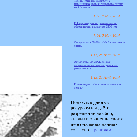
Таяние ледников приведёт к
повышению уровня Мирового океана
на 4,5 метра!
11:40, 7 May, 2014
В Перу найдена астрономическая
обсерватория возрастом 2500 лет
7:04, 5 May, 2014
Специалисты NASA: «На Ганимеде есть
жизнь»
4:51, 25 April, 2014
Астрономы обнаружили две
сверхмассивные чёрные дыры-«не
разлучницы»
4:23, 21 April, 2014
В созвездии Лебедя нашли «вторую
Землю»
Пользуясь данным
ресурсом вы даёте
разрешение на сбор,
анализ и хранение своих
персональных данных
согласно
Правилам
.