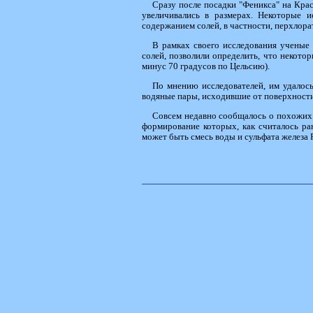
Сразу после посадки "Феникса" на Кра
увеличивались в размерах. Некоторые 
содержанием солей, в частности, перхлора
В рамках своего исследования ученые 
солей, позволили определить, что некото
минус 70 градусов по Цельсию).
По мнению исследователей, им удалось
водяные пары, исходившие от поверхности 
Совсем недавно сообщалось о похожих р
формирование которых, как считалось ра
может быть смесь воды и сульфата железа 