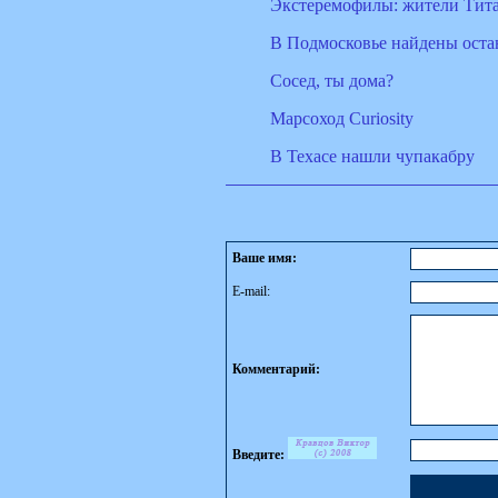
Экстеремофилы: жители Тита
В Подмосковье найдены оста
Сосед, ты дома?
Марсоход Curiosity
В Техасе нашли чупакабру
Ваше имя:
E-mail:
Комментарий:
Введите: