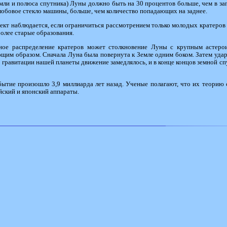
мли и полюса спутника) Луны должно быть на 30 процентов больше, чем в з
лобовое стекло машины, больше, чем количество попадающих на заднее.
кт наблюдается, если ограничиться рассмотрением только молодых кратеров
олее старые образования.
ное распределение кратеров может столкновение Луны с крупным астеро
ющим образом. Сначала Луна была повернута к Земле одним боком. Затем удар
 гравитации нашей планеты движение замедлялось, и в конце концов земной сп
ытие произошло 3,9 миллиарда лет назад. Ученые полагают, что их теорию 
йский и японский аппараты.