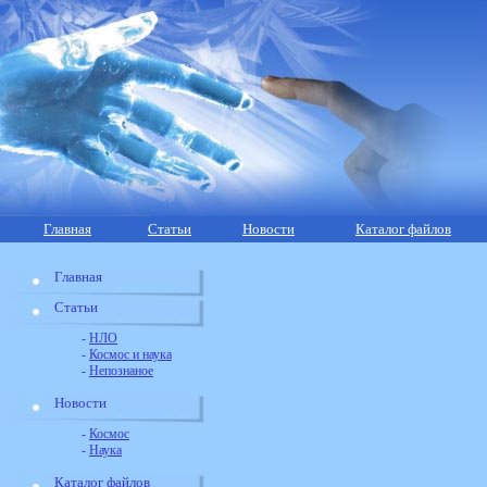
Главная
Статьи
Новости
Каталог файлов
Главная
Статьи
-
НЛО
-
Космос и наука
-
Непознаное
Новости
-
Космос
-
Наука
Каталог файлов