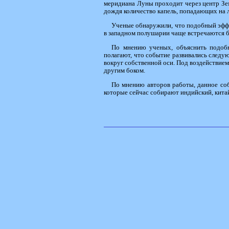
меридиана Луны проходит через центр Зе
дождя количество капель, попадающих на 
Ученые обнаружили, что подобный эффе
в западном полушарии чаще встречаются б
По мнению ученых, объяснить подоб
полагают, что событие развивались следу
вокруг собственной оси. Под воздействием
другим боком.
По мнению авторов работы, данное соб
которые сейчас собирают индийский, кита