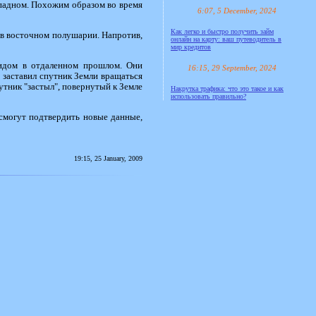
ападном. Похожим образом во время
6:07, 5 December, 2024
Как легко и быстро получить займ
 в восточном полушарии. Напротив,
онлайн на карту: ваш путеводитель в
мир кредитов
идом в отдаленном прошлом. Они
16:15, 29 September, 2024
 заставил спутник Земли вращаться
утник "застыл", повернутый к Земле
Накрутка трафика: что это такое и как
использовать правильно?
смогут подтвердить новые данные,
19:15, 25 January, 2009