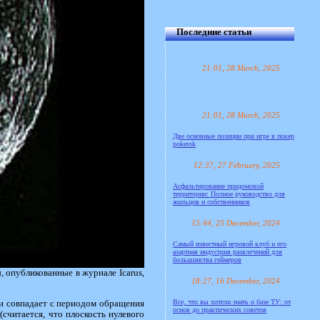
Последние статьи
21:01, 28 March, 2025
21:01, 28 March, 2025
Две основные позиции при игре в покер
pokerok
12:37, 27 February, 2025
Асфальтирование придомовой
территории: Полное руководство для
жильцов и собственников
15:44, 25 December, 2024
Самый известный игровой клуб и его
азартная индустрия развлечений для
большинства геймеров
 опубликованные в журнале Icarus,
18:27, 16 December, 2024
Все, что вы хотели знать о базе ТУ: от
си совпадает с периодом обращения
основ до практических советов
считается, что плоскость нулевого