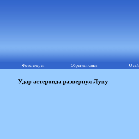
Фотогалерея
Обратная связь
О сай
Удар астероида развернул Луну