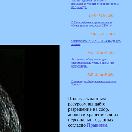
Таяние ледников приведёт к
повышению уровня Мирового океана
на 4,5 метра!
11:40, 7 May, 2014
В Перу найдена астрономическая
обсерватория возрастом 2500 лет
7:04, 5 May, 2014
Специалисты NASA: «На Ганимеде есть
жизнь»
4:51, 25 April, 2014
Астрономы обнаружили две
сверхмассивные чёрные дыры-«не
разлучницы»
4:23, 21 April, 2014
В созвездии Лебедя нашли «вторую
Землю»
Пользуясь данным
ресурсом вы даёте
разрешение на сбор,
анализ и хранение своих
персональных данных
согласно
Правилам
.