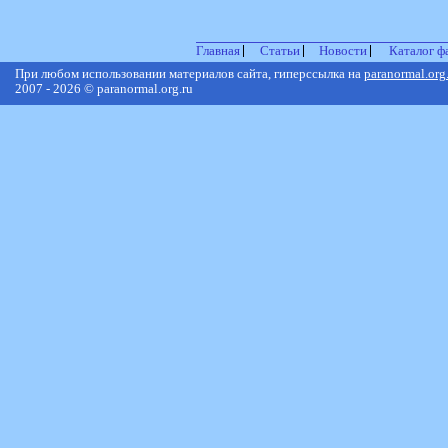
Главная
Статьи
Новости
Каталог ф
При любом использовании материалов сайта, гиперссылка на
paranormal.org
2007 - 2026 © paranormal.org.ru