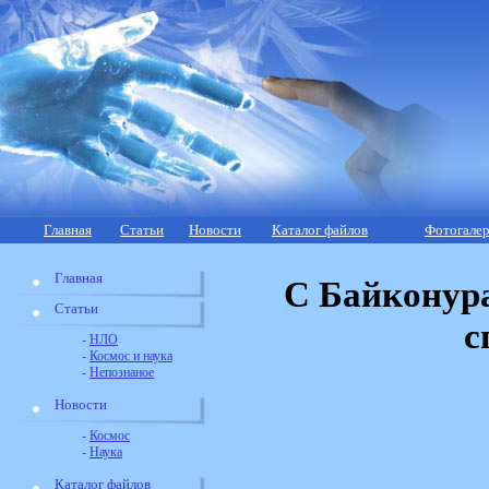
Главная
Статьи
Новости
Каталог файлов
Фотогалер
Главная
С Байконур
Статьи
с
-
НЛО
-
Космос и наука
-
Непознаное
Новости
-
Космос
-
Наука
Каталог файлов