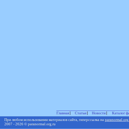
Главная
Статьи
Новости
Каталог ф
При любом использовании материалов сайта, гиперссылка на
paranormal.org
2007 - 2026 © paranormal.org.ru