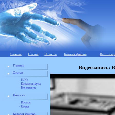
Главная
Статьи
Новости
Каталог файлов
Фотогалер
Главная
Видеозапись: 
Статьи
-
НЛО
-
Космос и наука
-
Непознаное
Новости
-
Космос
-
Наука
Каталог файлов