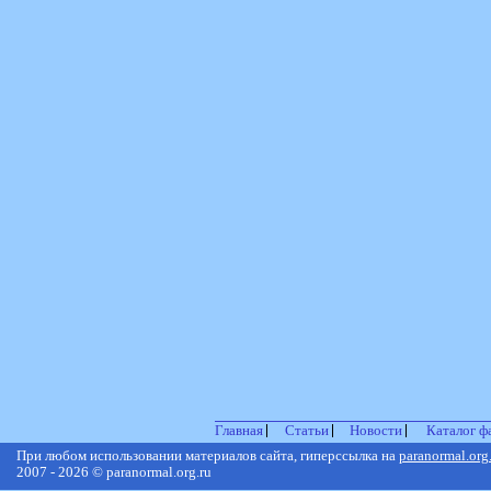
Главная
Статьи
Новости
Каталог ф
При любом использовании материалов сайта, гиперссылка на
paranormal.org
2007 - 2026 © paranormal.org.ru