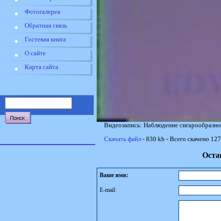
Фотогалерея
Обратная связь
Гостевая книга
О сайте
Карта сайта
Видеозапись: Наблюдение сигарообразного
Скачать файл
- 830 kb - Всего скачено 127
Оста
Ваше имя:
E-mail: