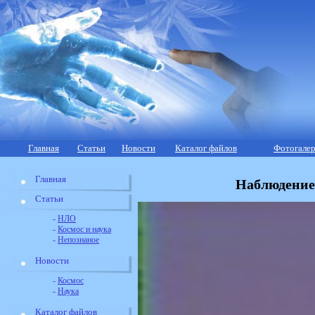
Главная
Статьи
Новости
Каталог файлов
Фотогалер
Главная
Наблюдение
Статьи
-
НЛО
-
Космос и наука
-
Непознаное
Новости
-
Космос
-
Наука
Каталог файлов