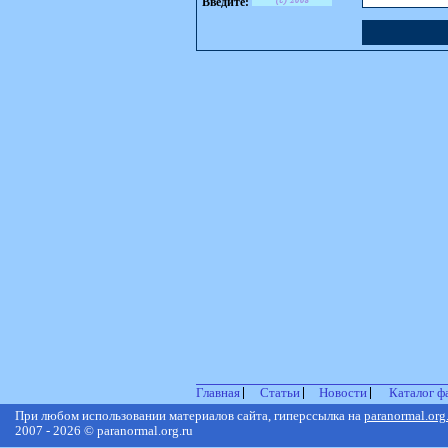
Введите:
Главная
Статьи
Новости
Каталог ф
При любом использовании материалов сайта, гиперссылка на
paranormal.org
2007 - 2026 © paranormal.org.ru