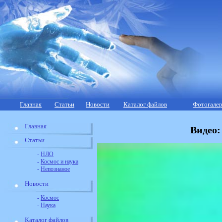
Главная
Статьи
Новости
Каталог файлов
Фотогалер
Главная
Видео
Статьи
-
НЛО
-
Космос и наука
-
Непознаное
Новости
-
Космос
-
Наука
Каталог файлов