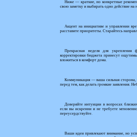
Ниже — краткие, но конкретные рекоменд
свою заметку и выбирать одно действие на 
Акцент на инициативе и управлении вре
расставите приоритеты. Старайтесь направля
Прекрасная неделя для укрепления ф
корректировки бюджета принесут ощутимы
вложиться в комфорт дома.
Коммуникация — ваша сильная сторона, н
перед тем, как делать громкие заявления. Н
Доверяйте интуиции в вопросах близки
если вы искренни и не требуете мгновенн
переусердствуйте.
Ваши идеи привлекают внимание, но успе