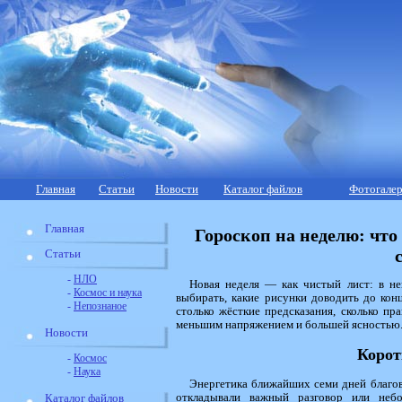
Главная
Статьи
Новости
Каталог файлов
Фотогалер
Главная
Гороскоп на неделю: что 
Статьи
-
НЛО
Новая неделя — как чистый лист: в н
-
Космос и наука
выбирать, какие рисунки доводить до кон
-
Непознаное
столько жёсткие предсказания, сколько пр
меньшим напряжением и большей ясностью
Новости
Корот
-
Космос
-
Наука
Энергетика ближайших семи дней благо
откладывали важный разговор или неб
Каталог файлов