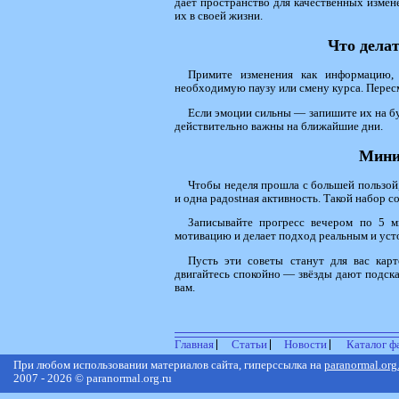
даёт пространство для качественных измен
их в своей жизни.
Что дела
Примите изменения как информацию, 
необходимую паузу или смену курса. Перес
Если эмоции сильны — запишите их на бу
действительно важны на ближайшие дни.
Мини
Чтобы неделя прошла с большей пользой,
и одна радostная активность. Такой набор 
Записывайте прогресс вечером по 5 м
мотивацию и делает подход реальным и ус
Пусть эти советы станут для вас карт
двигайтесь спокойно — звёзды дают подсказк
вам.
Главная
Статьи
Новости
Каталог ф
При любом использовании материалов сайта, гиперссылка на
paranormal.org
2007 - 2026 © paranormal.org.ru