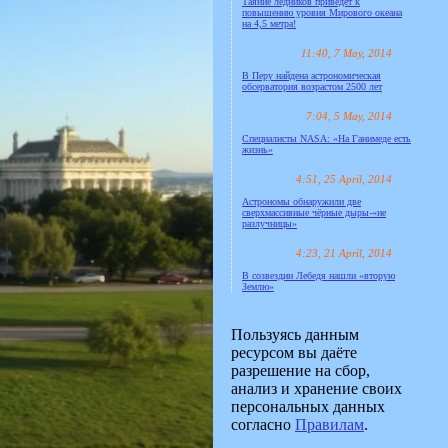
Таяние ледников приведёт к
повышению уровня Мирового океана
на 4,5 метра!
11:40, 7 May, 2014
В Перу найдена астрономическая
обсерватория возрастом 2500 лет
7:04, 5 May, 2014
Специалисты NASA: «На Ганимеде есть
жизнь»
4:51, 25 April, 2014
Астрономы обнаружили две
сверхмассивные чёрные дыры-«не
разлучницы»
4:23, 21 April, 2014
В созвездии Лебедя нашли «вторую
Землю»
Пользуясь данным
ресурсом вы даёте
разрешение на сбор,
анализ и хранение своих
персональных данных
согласно
Правилам
.