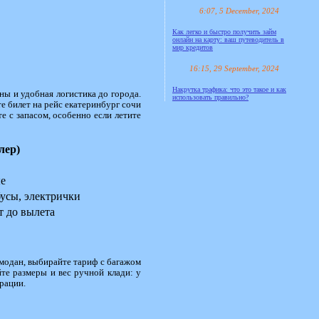
6:07, 5 December, 2024
Как легко и быстро получить займ
онлайн на карту: ваш путеводитель в
мир кредитов
16:15, 29 September, 2024
Накрутка трафика: что это такое и как
ны и удобная логистика до города.
использовать правильно?
 билет на рейс екатеринбург сочи
е с запасом, особенно если летите
лер)
е
бусы, электрички
 до вылета
модан, выбирайте тариф с багажом
те размеры и вес ручной клади: у
рации.