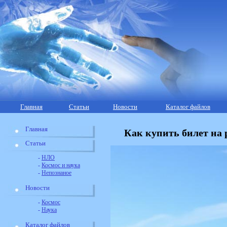
Главная
Статьи
Новости
Каталог файлов
Главная
Как купить билет на 
Статьи
-
НЛО
-
Космос и наука
-
Непознаное
Новости
-
Космос
-
Наука
Каталог файлов