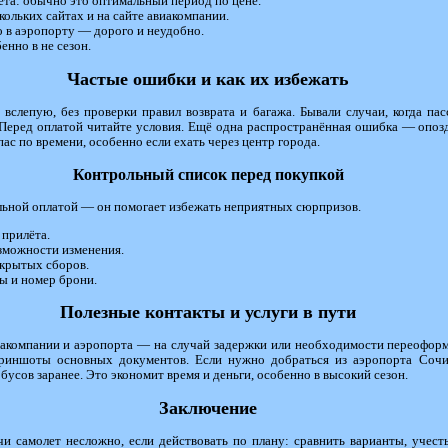
ета: обычно это оптимальный период по цене.
ольких сайтах и на сайте авиакомпании.
о в аэропорту — дорого и неудобно.
енно в не сезон.
Частые ошибки и как их избежать
слепую, без проверки правил возврата и багажа. Бывали случаи, когда пас
. Перед оплатой читайте условия. Ещё одна распространённая ошибка — опозд
пас по времени, особенно если ехать через центр города.
Контрольный список перед покупкой
льной оплатой — он помогает избежать неприятных сюрпризов.
 прилёта.
зможности изменения.
скрытых сборов.
ы и номер брони.
Полезные контакты и услуги в пути
акомпании и аэропорта — на случай задержки или необходимости переоформл
криншоты основных документов. Если нужно добраться из аэропорта Сочи
усов заранее. Это экономит время и деньги, особенно в высокий сезон.
Заключение
чи самолет несложно, если действовать по плану: сравнить варианты, учест