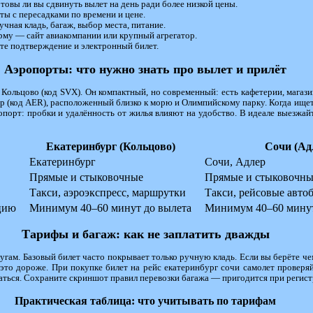
товы ли вы сдвинуть вылет на день ради более низкой цены.
ы с пересадками по времени и цене.
учная кладь, багаж, выбор места, питание.
му — сайт авиакомпании или крупный агрегатор.
ите подтверждение и электронный билет.
Аэропорты: что нужно знать про вылет и прилёт
ольцово (код SVX). Он компактный, но современный: есть кафетерии, магази
 (код AER), расположенный близко к морю и Олимпийскому парку. Когда ищете
опорт: пробки и удалённость от жилья влияют на удобство. В идеале выезжайт
Екатеринбург (Кольцово)
Сочи (Ад
Екатеринбург
Сочи, Адлер
Прямые и стыковочные
Прямые и стыковочны
Такси, аэроэкспресс, маршрутки
Такси, рейсовые авто
цию
Минимум 40–60 минут до вылета
Минимум 40–60 минут
Тарифы и багаж: как не заплатить дважды
ам. Базовый билет часто покрывает только ручную кладь. Если вы берёте че
это дороже. При покупке билет на рейс екатеринбург сочи самолет проверяй
аться. Сохраните скриншот правил перевозки багажа — пригодится при регист
Практическая таблица: что учитывать по тарифам