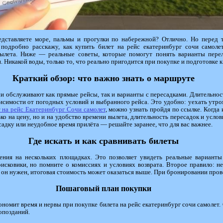
дставляете море, пальмы и прогулки по набережной? Отлично. Но перед 
 подробно расскажу, как купить билет на рейс екатеринбург сочи самолет
вылета. Ниже — реальные советы, которые помогут понять варианты пере
 Никакой воды, только то, что реально пригодится при покупке и подготовке к
Краткий обзор: что важно знать о маршруте
 обслуживают как прямые рейсы, так и варианты с пересадками. Длительнос
исимости от погодных условий и выбранного рейса. Это удобно: уехать утром
 на рейс Екатеринбург Сочи самолет
, можно узнать пройдя по ссылке. Когда
ко на цену, но и на удобство времени вылета, длительность пересадок и услов
адку или неудобное время прилёта — решайте заранее, что для вас важнее.
Где искать и как сравнивать билеты
ения на нескольких площадках. Это позволяет увидеть реальные варианты
оисковики, но помните о комиссиях и условиях возврата. Второе правило: 
ам он нужен, итоговая стоимость может оказаться выше. При бронировании пров
Пошаговый план покупки
номит время и нервы при покупке билета на рейс екатеринбург сочи самолет.
опозданий.