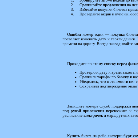
Бронируйте за 3–6 недель до выл
Сравнивайте предложения на неск
Избегайте покупки билетов прям
Проверяйте акции и купоны, особ
Ошибка номер один — покупка билета в
позволяет изменить дату и теряли деньги
времени на дорогу. Всегда закладывайте за
Проходите по этому списку перед фина
Проверили дату и время вылета и
Сравнили тарифы по багажу и во
Убедились, что в стоимости нет 
Сохранили подтверждение оплат
Запишите номера служб поддержки ави
под рукой приложения перевозчика и с
расписание электричек и маршрутных автоб
Купить билет на рейс екатеринбург со