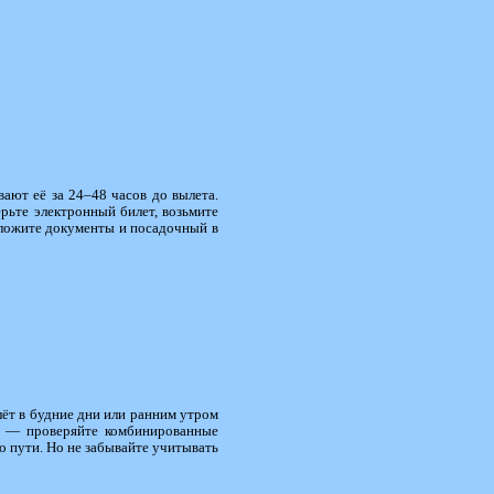
ают её за 24–48 часов до вылета.
ерьте электронный билет, возьмите
оложите документы и посадочный в
лёт в будние дни или ранним утром
т — проверяйте комбинированные
о пути. Но не забывайте учитывать