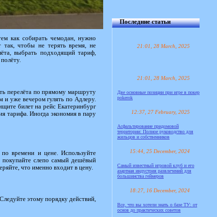
Последние статьи
тем как собирать чемодан, нужно
 так, чтобы не терять время, не
21:01, 28 March, 2025
лёта, выбрать подходящий тариф,
 полёту.
21:01, 28 March, 2025
ть перелёта по прямому маршруту
Две основные позиции при игре в покер
pokerok
 и уже вечером гулять по Адлеру.
 ищите билет на рейс Екатеринбург
12:37, 27 February, 2025
ия тарифа. Иногда экономия в пару
Асфальтирование придомовой
территории: Полное руководство для
жильцов и собственников
15:44, 25 December, 2024
 по времени и цене. Используйте
не покупайте слепо самый дешёвый
Самый известный игровой клуб и его
еряйте, что именно входит в цену.
азартная индустрия развлечений для
большинства геймеров
18:27, 16 December, 2024
 Следуйте этому порядку действий,
Все, что вы хотели знать о базе ТУ: от
основ до практических советов