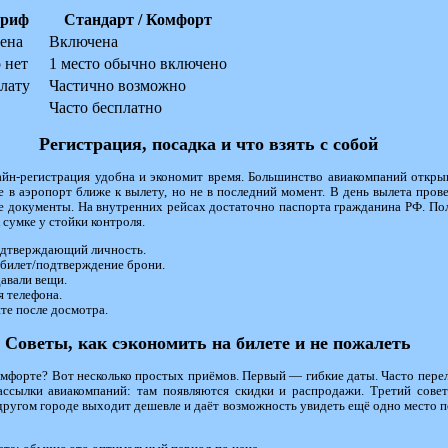
ариф
Стандарт / Комфорт
ена
Включена
 нет
1 место обычно включено
плату
Частично возможно
Часто бесплатно
Регистрация, посадка и что взять с собой
айн-регистрация удобна и экономит время. Большинство авиакомпаний открыв
е в аэропорт ближе к вылету, но не в последний момент. В день вылета пров
ые документы. На внутренних рейсах достаточно паспорта гражданина РФ. П
 сумке у стойки контроля.
подтверждающий личность.
 билет/подтверждение брони.
авали вещи.
я телефона.
те после досмотра.
Советы, как сэкономить на билете и не пожалеть
комфорте? Вот несколько простых приёмов. Первый — гибкие даты. Часто пере
ссылки авиакомпаний: там появляются скидки и распродажи. Третий сове
другом городе выходит дешевле и даёт возможность увидеть ещё одно место п