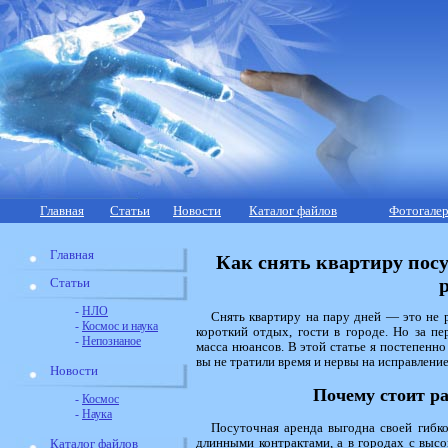
Главная
Статьи
Новости
Каталог файлов
Фотогалер
Главная
Как снять квартиру посу
Статьи
-
НЛО
Снять квартиру на пару дней — это не р
-
Космос и наука
короткий отдых, гости в городе. Но за п
-
Непознаное
масса нюансов. В этой статье я постепенн
вы не тратили время и нервы на исправлени
Новости
Почему стоит р
-
Космос
-
Наука
Посуточная аренда выгодна своей гибко
длинными контрактами, а в городах с выс
Каталог файлов