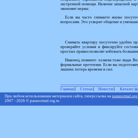
экстренной помощи. Наличие запасной кар
экономит нервы.
Если вы часто снимаете жилье посуто
вопросами. Это ускорит общение и уменьши
Снимать квартиру посуточно удобно пр
проверяйте условия и фиксируйте состоян
простых правил позволят избежать большинс
Наконец, помните: хозяева тоже люди. В
формальные претензии. Если вы подготовит
лишних потерь времени и сил.
Главная
Статьи
Новости
Каталог ф
При любом использовании материалов сайта, гиперссылка на
paranormal.org
2007 - 2026 © paranormal.org.ru