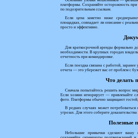
Основные уловки мошенников — фальшив
платформы. Сохраняйте осторожность при 
по подозрительным ссылкам.
Если цена заметно ниже среднерыноч
площадках, совпадает ли описание с реаль
просто и эффективно.
Докум
Для краткосрочной аренды формально до
необходимости. В крупных городах владел
отчетность при командировке.
Если поездка связана с работой, заране
отчета — это убережет вас от проблем с бу
Что делать 
Сначала попытайтесь решить вопрос мир
Если хозяин игнорирует — привлекайте с
фото. Платформы обычно защищают гостей, 
В редких случаях может потребоваться 
угрозах. Для этого соберите доказательств
Полезные п
Небольшие привычки сделают вашу по
сохраняйте скриншоты подтверждений и д