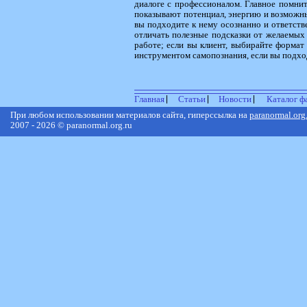
диалоге с профессионалом. Главное помни
показывают потенциал, энергию и возможные
вы подходите к нему осознанно и ответстве
отличать полезные подсказки от желаемых 
работе; если вы клиент, выбирайте формат
инструментом самопознания, если вы подхо
Главная
Статьи
Новости
Каталог ф
При любом использовании материалов сайта, гиперссылка на
paranormal.org
2007 - 2026 © paranormal.org.ru