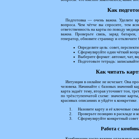
Как подгото
Подготовка — очень важна. Уделите вр
вопроса. Чем чётче вы спросите, тем ясне
ответственность на карты по поводу медиц
важна. Проверьте связь, заряд батареи,
генератор, обновите страницу и отключите
Определите цель: совет, перспекти
Сформулируйте один чёткий вопр
Выберите формат: автомат, чат, ви
Подготовьте тетрадь: записывайте
Как читать карт
Интуиция в онлайне не исчезает. Она пр
человека. Начинайте с базовых значений ка
карта задаёт тему, вторая уточняет тон, тр
по трёхступенчатой схеме: значение карты, 
красивых описаниях и уйдёте к конкретике.
Назовите карту и её ключевые смы
Проверьте позицию в раскладе и к
Сформулируйте конкретный совет
Работа с комби
Комбинации часто важнее отдельных кар