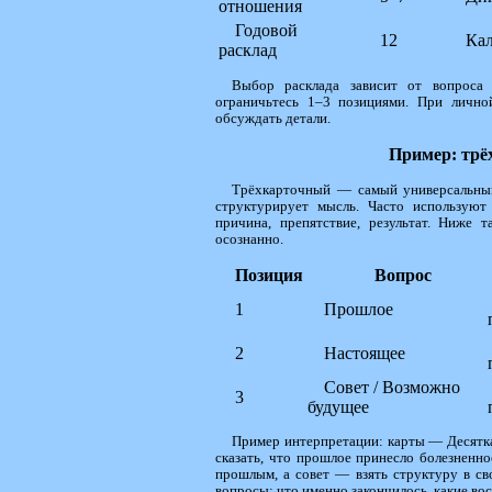
отношения
Годовой
12
Кал
расклад
Выбор расклада зависит от вопроса 
ограничьтесь 1–3 позициями. При личн
обсуждать детали.
Пример: трё
Трёхкарточный — самый универсальный
структурирует мысль. Часто используют
причина, препятствие, результат. Ниже т
осознанно.
Позиция
Вопрос
1
Прошлое
2
Настоящее
Совет / Возможно
3
будущее
Пример интерпретации: карты — Десятка
сказать, что прошлое принесло болезненно
прошлым, а совет — взять структуру в св
вопросы: что именно закончилось, какие во