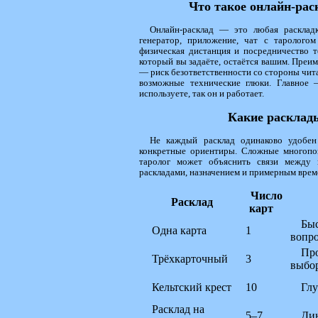
Что такое онлайн-рас
Онлайн-расклад — это любая раскладк
генератор, приложение, чат с таролого
физическая дистанция и посредничество т
который вы задаёте, остаётся вашим. Преи
— риск безответственности со стороны чита
возможные технические глюки. Главное
используете, так он и работает.
Какие расклады
Не каждый расклад одинаково удобен
конкретные ориентиры. Сложные многопо
таролог может объяснить связи между 
раскладами, назначением и примерным врем
Число
Расклад
карт
Быс
Одна карта
1
вопр
Пр
Трёхкарточный
3
выбо
Кельтский крест
10
Глу
Расклад на
5–7
Дин