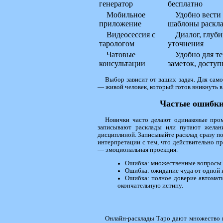
генератор
бесплатно
Мобильное
Удобно вести
приложение
шаблоны раскл
Видеосессия с
Диалог, глуб
тарологом
уточнения
Чатовые
Удобно для т
консультации
заметок, доступ
Выбор зависит от ваших задач. Для сам
— живой человек, который готов вникнуть в 
Частые ошибки
Новички часто делают одинаковые прома
записывают расклады или путают желан
дисциплиной. Записывайте расклад сразу по
интерпретации с тем, что действительно пр
— эмоциональная проекция.
Ошибка: множественные вопросы в
Ошибка: ожидание чуда от одной к
Ошибка: полное доверие автоматик
окончательную истину.
Онлайн-расклады Таро дают множество в