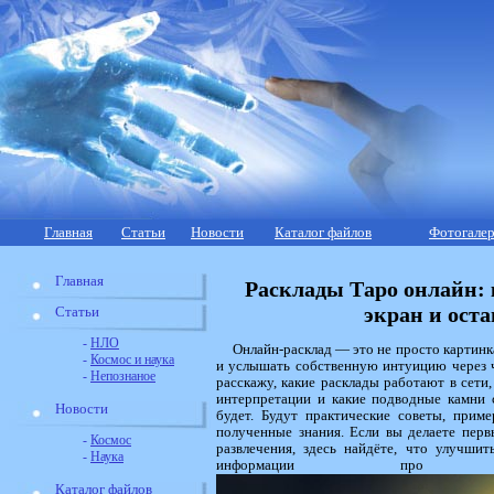
Главная
Статьи
Новости
Каталог файлов
Фотогалер
Главная
Расклады Таро онлайн: 
экран и оста
Статьи
-
НЛО
Онлайн-расклад — это не просто картинка
-
Космос и наука
и услышать собственную интуицию через ч
-
Непознаное
расскажу, какие расклады работают в сети,
интерпретации и какие подводные камни 
Новости
будет. Будут практические советы, прим
полученные знания. Если вы делаете перв
-
Космос
развлечения, здесь найдёте, что улучши
-
Наука
информации про 
Каталог файлов