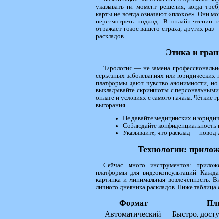
указывать на момент решения, когда треб
карты не всегда означают «плохое». Они мо
пересмотреть подход. В онлайн-чтении с
отражает голос вашего страха, других раз 
раскладов.
Этика и гра
Тарология — не замена профессиональн
серьёзных заболеваниях или юридических п
платформы дают чувство анонимности, но 
выкладывайте скриншоты с персональными 
оплате и условиях с самого начала. Чёткие
выгорания.
Не давайте медицинских и юридич
Соблюдайте конфиденциальность к
Указывайте, что расклад — повод 
Технологии: прилож
Сейчас много инструментов: прилож
платформы для видеоконсультаций. Кажда
картинка и минимальная вовлечённость. В
личного дневника раскладов. Ниже таблица 
Формат
Пл
Автоматический
Быстро, дост