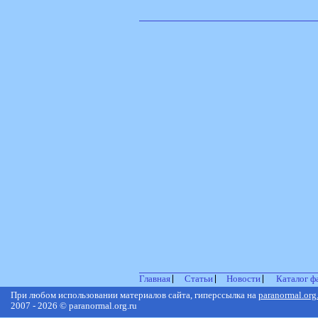
Главная
Статьи
Новости
Каталог ф
При любом использовании материалов сайта, гиперссылка на
paranormal.org
2007 - 2026 © paranormal.org.ru