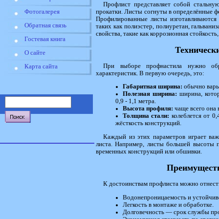
Профлист представляет собой стальну
прокатки. Листы согнуты в определённые ф
Фотогалерея
Профилированные листы изготавливаются 
Обратная связь
таких как полиэстер, полиуретан, гальвани
свойства, такие как коррозионная стойкость
Гостевая книга
Техническ
О сайте
При выборе профнастила нужно обр
Карта сайта
характеристик. В первую очередь, это:
Габаритная ширина:
обычно варьи
Полезная ширина:
ширина, котор
0,9 - 1,1 метра.
Высота профиля:
чаще всего она 
Толщина стали:
колеблется от 0,
жёсткость конструкций.
Каждый из этих параметров играет важ
листа. Например, листы большей высоты п
временных конструкций или обшивки.
Преимуществ
К достоинствам профлиста можно отнест
Водонепроницаемость и устойчиво
Легкость в монтаже и обработке.
Долговечность — срок службы про