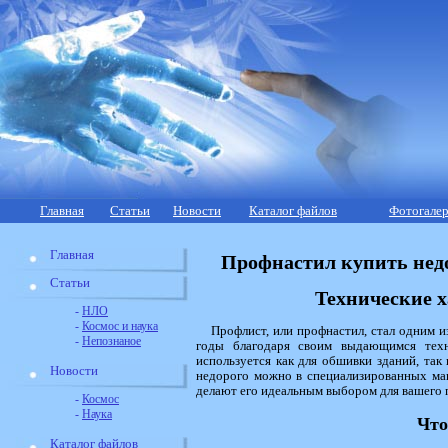
Главная
Статьи
Новости
Каталог файлов
Фотогалер
Главная
Профнастил купить недо
Статьи
Технические 
-
НЛО
-
Космос и наука
Профлист, или профнастил, стал одним 
-
Непознаное
годы благодаря своим выдающимся техн
используется как для обшивки зданий, так
Новости
недорого можно в специализированных маг
делают его идеальным выбором для вашего 
-
Космос
-
Наука
Что
Каталог файлов