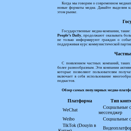
Когда мы говорим о современном медиапе
новые форматы медиа. Давайте выделим кл
этом рынке.
Гос
Государственные медиа-компании, такие
People’s Daily
, продолжают оказывать бол
не только информируют граждан о собы
поддерживая курс коммунистической парти
Частны
С появлением частных компаний, таки
более разнообразным. Эти компании актив
которые позволяют пользователям получ
включает в себя использование многообра
подкастов.
Обзор самых популярных медиа-платфо
Платформа
Тип конт
Социальные с
WeChat
мессенджер
Weibo
Социальные с
TikTok (Douyin в
Видеоплатфо
Китае)