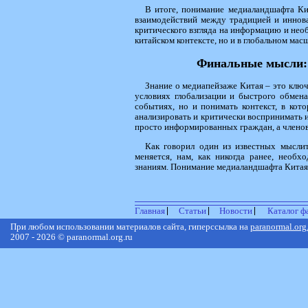
В итоге, понимание медиаландшафта Ки
взаимодействий между традицией и иннова
критического взгляда на информацию и нео
китайском контексте, но и в глобальном мас
Финальные мысли: 
Знание о медиапейзаже Китая – это ключ
условиях глобализации и быстрого обмен
событиях, но и понимать контекст, в кот
анализировать и критически воспринимать
просто информированных граждан, а членов
Как говорил один из известных мыслит
меняется, нам, как никогда ранее, необ
знаниям. Понимание медиаландшафта Китая 
Главная
Статьи
Новости
Каталог ф
При любом использовании материалов сайта, гиперссылка на
paranormal.org
2007 - 2026 © paranormal.org.ru