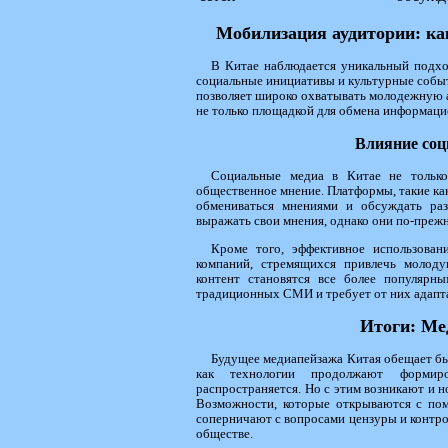
Мобилизация аудитории: ка
В Китае наблюдается уникальный подхо
социальные инициативы и культурные собы
позволяет широко охватывать молодежную 
не только площадкой для обмена информацие
Влияние соц
Социальные медиа в Китае не только
общественное мнение. Платформы, такие ка
обмениваться мнениями и обсуждать ра
выражать свои мнения, однако они по-преж
Кроме того, эффективное использова
компаний, стремящихся привлечь молод
контент становятся все более популярн
традиционных СМИ и требует от них адапта
Итоги: Ме
Будущее медиапейзажа Китая обещает б
как технологии продолжают формир
распространяется. Но с этим возникают и но
Возможности, которые открываются с пом
соперничают с вопросами цензуры и контро
обществе.