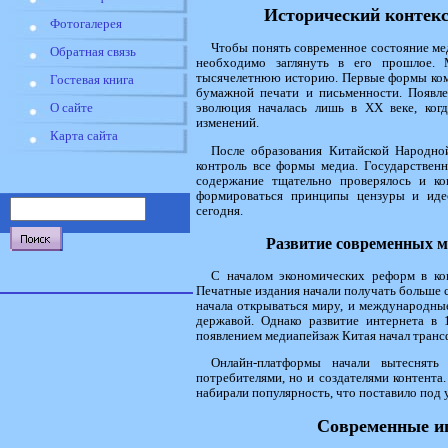
Исторический контек
Фотогалерея
Чтобы понять современное состояние м
Обратная связь
необходимо заглянуть в его прошлое. 
тысячелетнюю историю. Первые формы комм
Гостевая книга
бумажной печати и письменности. Появлен
эволюция началась лишь в XX веке, ког
О сайте
изменений.
Карта сайта
После образования Китайской Народной
контроль все формы медиа. Государстве
содержание тщательно проверялось и ко
формироваться принципы цензуры и иде
сегодня.
Развитие современных м
С началом экономических реформ в ко
Печатные издания начали получать больше 
начала открываться миру, и международные
державой. Однако развитие интернета в 
появлением медиапейзаж Китая начал тран
Онлайн-платформы начали вытеснять
потребителями, но и создателями контента
набирали популярность, что поставило по
Современные иг