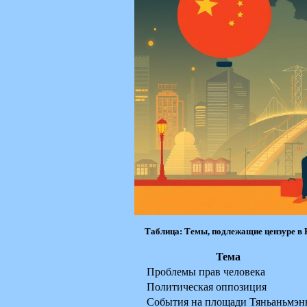
Таблица: Темы, подлежащие цензуре в 
Тема
Проблемы прав человека
Политическая оппозиция
События на площади Тяньаньмэн