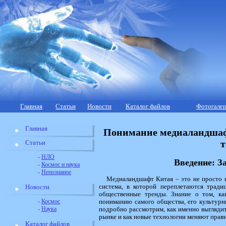
Главная
Статьи
Новости
Каталог файлов
Фотогалер
Главная
Понимание медиаландшаф
т
Статьи
-
НЛО
Введение: З
-
Космос и наука
-
Непознаное
Медиаландшафт Китая – это не просто н
система, в которой переплетаются тради
Новости
общественные тренды. Знание о том, ка
-
Космос
пониманию самого общества, его культурн
-
Наука
подробно рассмотрим, как именно выгляди
рынке и как новые технологии меняют прави
Каталог файлов