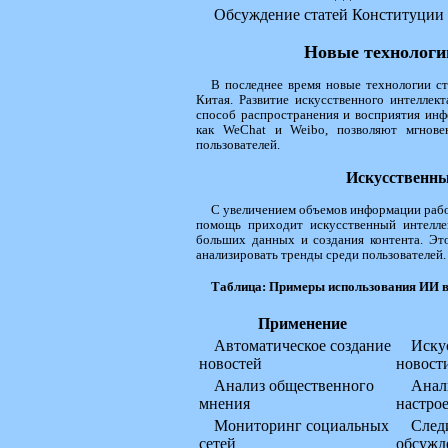
Обсуждение статей Конституции
Новые технологи
В последнее время новые технологии с
Китая. Развитие искусственного интеллект
способ распространения и восприятия инф
как WeChat и Weibo, позволяют мгнове
пользователей.
Искусственны
С увеличением объемов информации работ
помощь приходит искусственный интеллек
больших данных и создания контента. Это
анализировать тренды среди пользователей.
Таблица: Примеры использования ИИ в
Применение
Автоматическое создание
Иску
новостей
новост
Анализ общественного
Анал
мнения
настро
Мониторинг социальных
След
сетей
обсужд