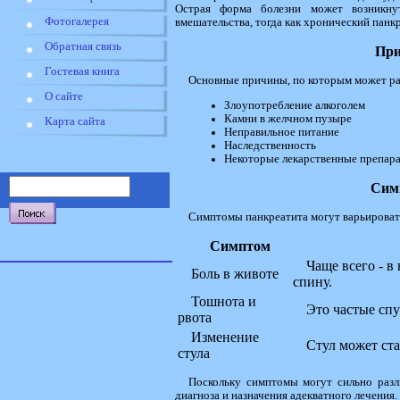
Острая форма болезни может возникнут
Фотогалерея
вмешательства, тогда как хронический панк
Обратная связь
При
Гостевая книга
Основные причины, по которым может ра
О сайте
Злоупотребление алкоголем
Камни в желчном пузыре
Карта сайта
Неправильное питание
Наследственность
Некоторые лекарственные препар
Сим
Симптомы панкреатита могут варьировать
Симптом
Чаще всего - в
Боль в животе
спину.
Тошнота и
Это частые спу
рвота
Изменение
Стул может ст
стула
Поскольку симптомы могут сильно разл
диагноза и назначения адекватного лечения.