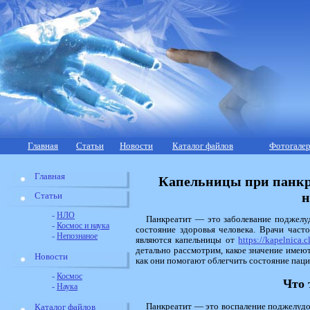
Главная
Статьи
Новости
Каталог файлов
Фотогалер
Главная
Капельницы при панкре
н
Статьи
-
НЛО
Панкреатит — это заболевание поджелу
-
Космос и наука
состояние здоровья человека. Врачи част
-
Непознаное
являются капельницы от
https://kapelnica.c
детально рассмотрим, какое значение имеют
Новости
как они помогают облегчить состояние паци
-
Космос
Что 
-
Наука
Панкреатит — это воспаление поджелудо
Каталог файлов