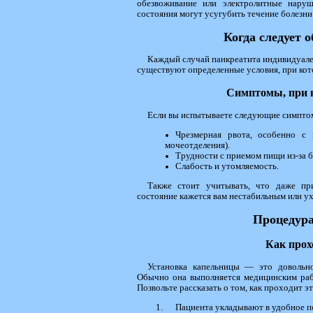
обезвоживание или электролитные нару
состояния могут усугубить течение болезни 
Когда следует 
Каждый случай панкреатита индивидуален
существуют определенные условия, при кот
Симптомы, при 
Если вы испытываете следующие симптом
Чрезмерная рвота, особенно с 
мочеотделения).
Трудности с приемом пищи из-за б
Слабость и утомляемость.
Также стоит учитывать, что даже пр
состояние кажется вам нестабильным или ух
Процедура
Как прох
Установка капельницы — это довольно
Обычно она выполняется медицинским рабо
Позвольте рассказать о том, как проходит э
Пациента укладывают в удобное п