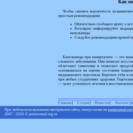
Как м
Чтобы снизить вероятность возникнове
простым рекомендациям:
Обязательно сообщите врачу о все
Регулярно информируйте медици
капельницы.
Следуйте рекомендациям врачей по
Капельницы при панкреатите — это важ
сложного заболевания. Они помогат восста
облегчают симптомы и помогают предотв
основываться на оценке состояния пацие
медицинского персонала. Берегите себя и 
при любых ухудшениях здоровья. Тщательно
— залог успешного лечения и восстановлени
Главная
Статьи
Новости
Каталог ф
При любом использовании материалов сайта, гиперссылка на
paranormal.org
2007 - 2026 © paranormal.org.ru