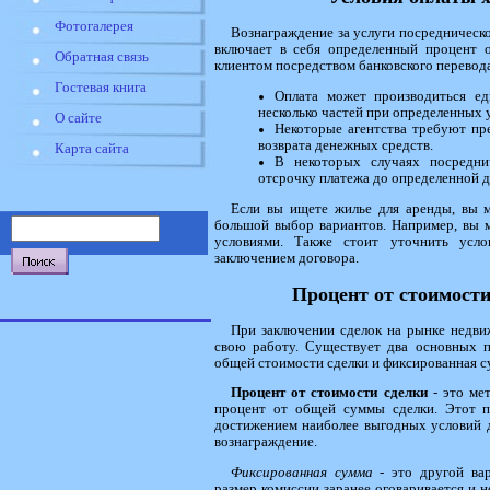
Фотогалерея
Вознаграждение за услуги посредническо
включает в себя определенный процент 
Обратная связь
клиентом посредством банковского перевода
Гостевая книга
Оплата может производиться ед
несколько частей при определенных 
О сайте
Некоторые агентства требуют пр
возврата денежных средств.
Карта сайта
В некоторых случаях посредни
отсрочку платежа до определенной д
Если вы ищете жилье для аренды, вы м
большой выбор вариантов. Например, вы
условиями. Также стоит уточнить усло
заключением договора.
Процент от стоимост
При заключении сделок на рынке недвиж
свою работу. Существует два основных п
общей стоимости сделки и фиксированная с
Процент от стоимости сделки
- это ме
процент от общей суммы сделки. Этот по
достижением наиболее выгодных условий дл
вознаграждение.
Фиксированная сумма
- это другой вар
размер комиссии заранее оговаривается и н