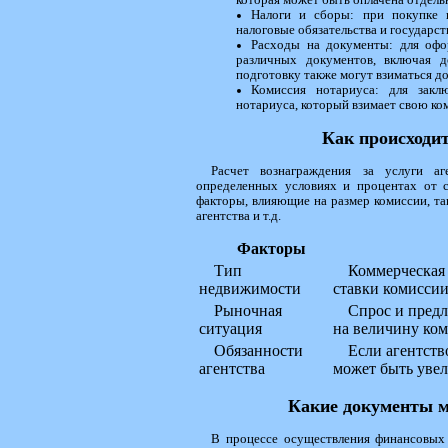
которая может быть оплачена отдель
Налоги и сборы: при покупке 
налоговые обязательства и государс
Расходы на документы: для офо
различных документов, включая д
подготовку также могут взиматься д
Комиссия нотариуса: для закл
нотариуса, который взимает свою ко
Как происходит
Расчет вознаграждения за услуги а
определенных условиях и процентах от 
факторы, влияющие на размер комиссии, та
агентства и т.д.
Факторы
Тип
Коммерческая
недвижимости
ставки комиссии
Рыночная
Спрос и пред
ситуация
на величину ком
Обязанности
Если агентств
агентства
может быть увел
Какие документы м
В процессе осуществления финансовых