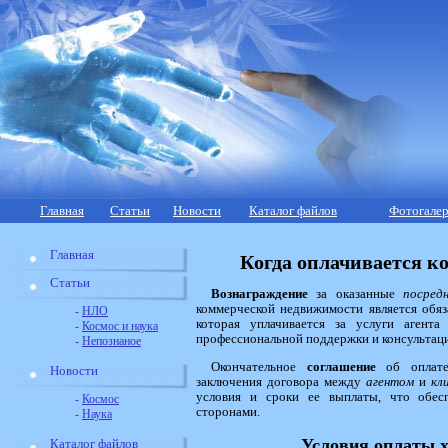
Главная
Статьи
Новости
Каталог файлов
Фотогалер
Главная
Когда оплачивается к
Статьи
Вознаграждение
за оказанные
посред
коммерческой недвижимости является обяз
-
НЛО
которая уплачивается за услуги агент
-
Космос и наука
профессиональной поддержки и консультаци
-
Непознаное
Окончательное
соглашение
об оплате
Новости
заключения договора между
агентом
и
кл
условия и сроки ее выплаты, что обес
-
Космос
сторонами.
-
Наука
Условия оплаты 
Каталог файлов