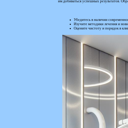
им добиваться успешных результатов. Обра
Убедитесь в наличии современног
Изучите методики лечения и нови
Оцените чистоту и порядок в кли