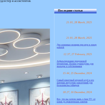
едсестер и ассистентов.
Последние статьи
21:01, 28 March, 2025
21:01, 28 March, 2025
Две основные позиции при игре в покер
pokerok
12:37, 27 February, 2025
Асфальтирование придомовой
территории: Полное руководство для
жильцов и собственников
15:44, 25 December, 2024
Самый известный игровой клуб и его
азартная индустрия развлечений для
большинства геймеров
18:27, 16 December, 2024
Все, что вы хотели знать о базе ТУ: от
основ до практических советов