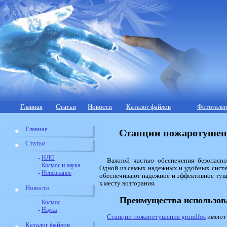
Главная
Статьи
Новости
Каталог файлов
Фотогалер
Главная
Станции пожаротушени
Статьи
-
НЛО
Важной частью обеспечения безопасно
-
Космос и наука
Одной из самых надежных и удобных систе
-
Непознаное
обеспечивают надежное и эффективное туш
к месту возгорания.
Новости
Преимущества использов
-
Космос
-
Наука
Станции пожаротушения grundfos
имеют 
Каталог файлов