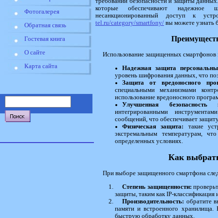
требований безопасности и защиты данных
которые обеспечивают надежное ш
Фотогалерея
несанкционированный доступ к ус
tel.ru/category/smartfony/
вы можете узнать 
Обратная связь
Преимущест
Гостевая книга
О сайте
Использование защищенных смартфонов 
Карта сайта
Надежная защита персональны
уровень шифрования данных, что по
Защита от вредоносного прог
специальными механизмами контр
использование вредоносного програ
Улучшенная безопасность к
интегрированными инструмента
сообщений, что обеспечивает защит
Физическая защита:
такие уст
экстремальным температурам, чт
определенных условиях.
Как выбрат
При выборе защищенного смартфона след
Степень защищенности:
проверьт
защиты, таким как IP-классификация
Производительность:
обратите в
памяти и встроенного хранилища. 
быструю обработку данных.