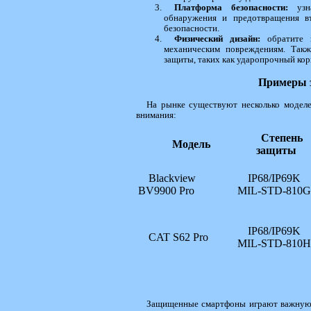
Платформа безопасности:
узна
обнаружения и предотвращения в
безопасности.
Физический дизайн:
обратите в
механическим повреждениям. Такж
защиты, таких как ударопрочный кор
Примеры 
На рынке существуют несколько модел
внимания:
Степень
Модель
защиты
Blackview
IP68/IP69K
BV9900 Pro
MIL-STD-810G
IP68/IP69K
CAT S62 Pro
MIL-STD-810H
Защищенные смартфоны играют важную 