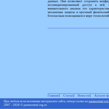
данных. Они позволяют сохранить конфи
несанкционированный доступ к ней. 
внимательного анализа его характерист
механизмы защиты и прочный физический
безопасным помощником в мире технологий
Главная
Статьи
Новости
Каталог ф
При любом использовании материалов сайта, гиперссылка на
paranormal.org
2007 - 2026 © paranormal.org.ru