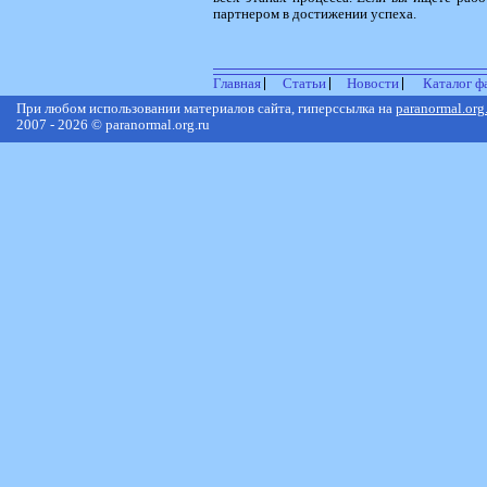
партнером в достижении успеха.
Главная
Статьи
Новости
Каталог ф
При любом использовании материалов сайта, гиперссылка на
paranormal.org
2007 - 2026 © paranormal.org.ru