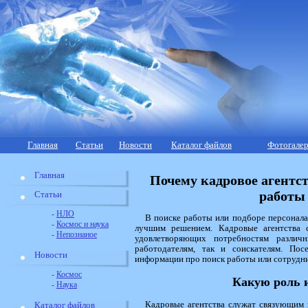
Главная
Статьи
Новости
Каталог файлов
Фотогалер
Главная
Почему кадровое агентс
работы
Статьи
-
НЛО
В поиске работы или подборе персонала
-
Космос и наука
лучшим решением. Кадровые агентства 
-
Непознаное
удовлетворяющих потребностям различ
работодателям, так и соискателям. По
Новости
информации про поиск работы или сотрудни
-
Космос
Какую роль и
-
Наука
Кадровые агентства служат связующим 
Каталог файлов