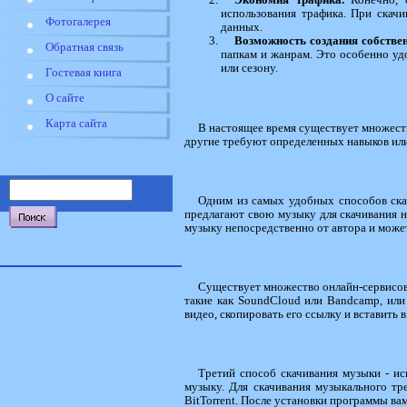
Экономия трафика.
Конечно, с
использования трафика. При скач
Фотогалерея
данных.
Возможность создания собстве
Обратная связь
папкам и жанрам. Это особенно уд
или сезону.
Гостевая книга
О сайте
Карта сайта
В настоящее время существует множес
другие требуют определенных навыков ил
Одним из самых удобных способов ска
предлагают свою музыку для скачивания н
музыку непосредственно от автора и может
Существует множество онлайн-сервисов,
такие как SoundCloud или Bandcamp, ил
видео, скопировать его ссылку и вставить в
Третий способ скачивания музыки - и
музыку. Для скачивания музыкального тре
BitTorrent. После установки программы ва