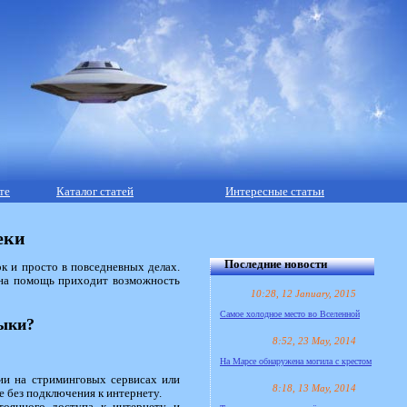
те
Каталог статей
Интересные статьи
еки
Последние новости
к и просто в повседневных делах.
т на помощь приходит возможность
10:28, 12 January, 2015
Самое холодное место во Вселенной
зыки?
8:52, 23 May, 2014
На Марсе обнаружена могила с крестом
ии на стриминговых сервисах или
8:18, 13 May, 2014
 без подключения к интернету.