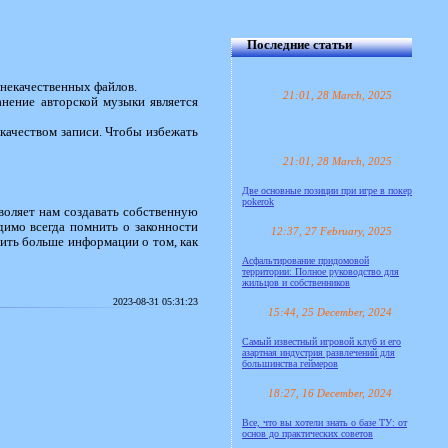
Последние статьи
 некачественных файлов.
21:01, 28 March, 2025
анение авторской музыки является
качеством записи. Чтобы избежать
21:01, 28 March, 2025
Две основные позиции при игре в покер
pokerok
воляет нам создавать собственную
димо всегда помнить о законности
12:37, 27 February, 2025
ть больше информации о том, как
Асфальтирование придомовой
территории: Полное руководство для
жильцов и собственников
2023-08-31 05:31:23
15:44, 25 December, 2024
Самый известный игровой клуб и его
азартная индустрия развлечений для
большинства геймеров
18:27, 16 December, 2024
Все, что вы хотели знать о базе ТУ: от
основ до практических советов