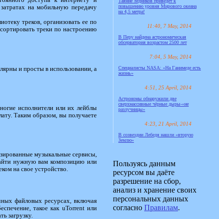
тоянного доступа к интернету и
Таяние ледников приведёт к
повышению уровня Мирового океана
 затратах на мобильную передачу
на 4,5 метра!
отеку треков, организовать ее по
11:40, 7 May, 2014
 сортировать треки по настроению
В Перу найдена астрономическая
обсерватория возрастом 2500 лет
7:04, 5 May, 2014
Специалисты NASA: «На Ганимеде есть
лярны и просты в использовании, а
жизнь»
4:51, 25 April, 2014
Астрономы обнаружили две
сверхмассивные чёрные дыры-«не
ногие исполнители или их лейблы
разлучницы»
ату. Таким образом, вы получаете
4:23, 21 April, 2014
В созвездии Лебедя нашли «вторую
Землю»
изированные музыкальные сервисы,
найти нужную вам композицию или
Пользуясь данным
еком на свое устройство.
ресурсом вы даёте
разрешение на сбор,
анализ и хранение своих
персональных данных
чных файловых ресурсах, включая
согласно
Правилам
.
спечение, такое как uTorrent или
ть загрузку.