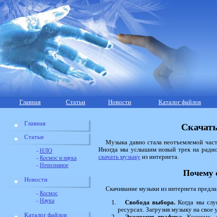
Главная
Статьи
Новости
Каталог файлов
Главная
Скачать
Статьи
Музыка давно стала неотъемлемой част
Иногда мы услышим новый трек на радио 
-
НЛО
скачать музыку
из интернета.
-
Космос и наука
-
Непознаное
Почему 
Новости
Скачивание музыки из интернета предла
-
Космос
-
Наука
Свобода выбора.
Когда мы слуш
ресурсах. Загрузив музыку на свое
Каталог файлов