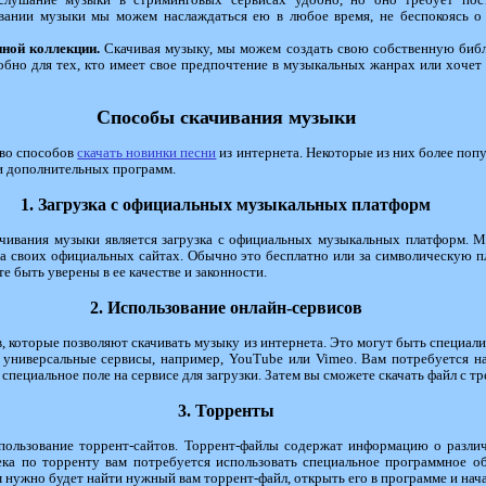
лушание музыки в стриминговых сервисах удобно, но оно требует пос
ивании музыки мы можем наслаждаться ею в любое время, не беспокоясь о
нной коллекции.
Скачивая музыку, мы можем создать свою собственную библи
обно для тех, кто имеет свое предпочтение в музыкальных жанрах или хочет
Способы скачивания музыки
тво способов
скачать новинки песни
из интернета. Некоторые из них более попу
и дополнительных программ.
1. Загрузка с официальных музыкальных платформ
чивания музыки является загрузка с официальных музыкальных платформ. М
а своих официальных сайтах. Обычно это бесплатно или за символическую пл
е быть уверены в ее качестве и законности.
2. Использование онлайн-сервисов
 которые позволяют скачивать музыку из интернета. Это могут быть специал
и универсальные сервисы, например, YouTube или Vimeo. Вам потребуется 
 специальное поле на сервисе для загрузки. Затем вы сможете скачать файл с тр
3. Торренты
спользование торрент-сайтов. Торрент-файлы содержат информацию о разли
ка по торренту вам потребуется использовать специальное программное обе
м нужно будет найти нужный вам торрент-файл, открыть его в программе и нача