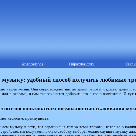
Фотогалерея
Обратная связь
О сай
 музыку: удобный способ получить любимые тр
ью нашей жизни. Она сопровождает нас во время работы, отдыха, тренирово
или в рекламе, и нам так захочется добавить его в свою коллекцию. И ту
стоит воспользоваться возможностью скачивания му
гает несколько преимуществ:
аем музыку в сети, мы ограничены только теми треками, которые в налич
 устройство, мы получаем полную свободу выбора: можно слушать музыку даже