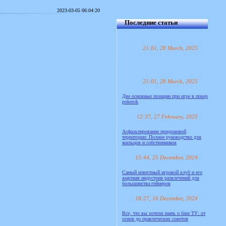
2023-03-05 06:04:20
Последние статьи
21:01, 28 March, 2025
21:01, 28 March, 2025
Две основные позиции при игре в покер
pokerok
12:37, 27 February, 2025
Асфальтирование придомовой
территории: Полное руководство для
жильцов и собственников
15:44, 25 December, 2024
Самый известный игровой клуб и его
азартная индустрия развлечений для
большинства геймеров
18:27, 16 December, 2024
Все, что вы хотели знать о базе ТУ: от
основ до практических советов