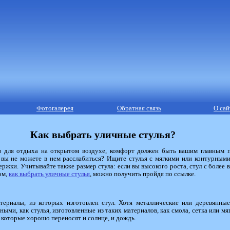
Фотогалерея
Обратная связь
О сай
Как выбрать уличные стулья?
в для отдыха на открытом воздухе, комфорт должен быть вашим главным п
 вы не можете в нем расслабиться? Ищите стулья с мягкими или контурными
ржки. Учитывайте также размер стула: если вы высокого роста, стул с более
ом,
как выбрать уличные стулья
, можно получить пройдя по ссылке.
териалы, из которых изготовлен стул. Хотя металлические или деревянны
ыми, как стулья, изготовленные из таких материалов, как смола, сетка или мя
, которые хорошо переносят и солнце, и дождь.