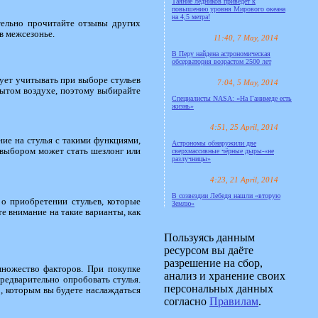
Таяние ледников приведёт к
повышению уровня Мирового океана
на 4,5 метра!
тельно прочитайте отзывы других
в межсезонье.
11:40, 7 May, 2014
В Перу найдена астрономическая
обсерватория возрастом 2500 лет
ует учитывать при выборе стульев
7:04, 5 May, 2014
рытом воздухе, поэтому выбирайте
Специалисты NASA: «На Ганимеде есть
жизнь»
4:51, 25 April, 2014
ние на стулья с такими функциями,
Астрономы обнаружили две
 выбором может стать шезлонг или
сверхмассивные чёрные дыры-«не
разлучницы»
4:23, 21 April, 2014
В созвездии Лебедя нашли «вторую
о приобретении стульев, которые
Землю»
е внимание на такие варианты, как
Пользуясь данным
ресурсом вы даёте
разрешение на сбор,
множество факторов. При покупке
анализ и хранение своих
редварительно опробовать стулья.
персональных данных
, которым вы будете наслаждаться
согласно
Правилам
.