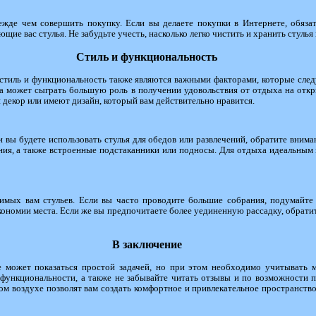
ежде чем совершить покупку. Если вы делаете покупки в Интернете, обяза
ие вас стулья. Не забудьте учесть, насколько легко чистить и хранить стулья 
Стиль и функциональность
 стиль и функциональность также являются важными факторами, которые след
ка может сыграть большую роль в получении удовольствия от отдыха на отк
декор или имеют дизайн, который вам действительно нравится.
 вы будете использовать стулья для обедов или развлечений, обратите внима
ия, а также встроенные подстаканники или подносы. Для отдыха идеальным
имых вам стульев. Если вы часто проводите большие собрания, подумайте 
кономии места. Если же вы предпочитаете более уединенную рассадку, обратит
В заключение
 может показаться простой задачей, но при этом необходимо учитывать 
 функциональности, а также не забывайте читать отзывы и по возможности п
м воздухе позволят вам создать комфортное и привлекательное пространство