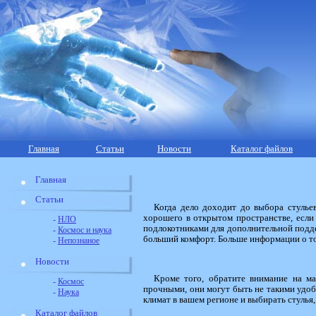
Главная
Статьи
Новости
Каталог файлов
Главная
Статьи
Когда дело доходит до выбора стулье
хорошего в открытом пространстве, если
-
НЛО
подлокотниками для дополнительной подде
-
Космос и наука
больший комфорт. Больше информации о т
-
Непознаное
Новости
Кроме того, обратите внимание на ма
-
Космос
прочными, они могут быть не такими удобн
-
Наука
климат в вашем регионе и выбирать стулья
Каталог файлов