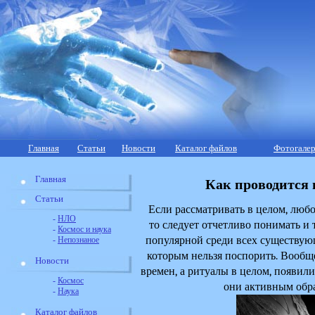
Главная
Статьи
Новости
Каталог файлов
Фотогалер
Главная
Как проводится 
Статьи
Если рассматривать в целом, люб
-
НЛО
то следует отчетливо понимать и т
-
Космос и наука
популярной среди всех существующ
-
Непознаное
которым нельзя поспорить. Вообще
Новости
времен, а ритуалы в целом, появилис
-
Космос
они активным обра
-
Наука
Каталог файлов