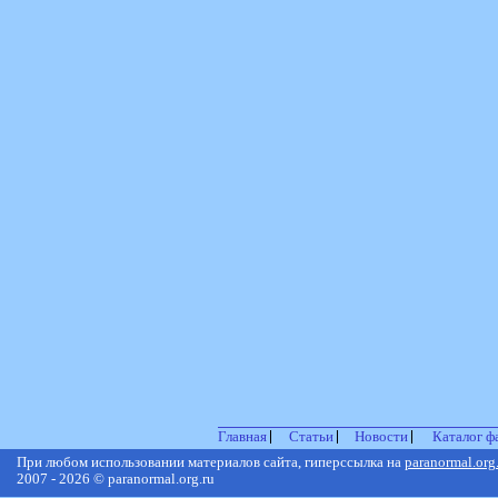
Главная
Статьи
Новости
Каталог ф
При любом использовании материалов сайта, гиперссылка на
paranormal.org
2007 - 2026 © paranormal.org.ru