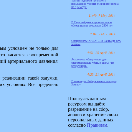
Таяние ледников приведёт к
повышению уровня Мирового океана
на 4,5 метра!
11:40, 7 May, 2014
В Перу найдена астрономическая
обсерватория возрастом 2500 лет
7:04, 5 May, 2014
Специалисты NASA: «На Ганимеде есть
жизнь»
ным условием не только для 
4:51, 25 April, 2014
то касается своевременной 
Астрономы обнаружили две
ий артериального давления. 
сверхмассивные чёрные дыры-«не
разлучницы»
4:23, 21 April, 2014
 реализации такой задумки, 
В созвездии Лебедя нашли «вторую
их условиях. Все предельно 
Землю»
Пользуясь данным
ресурсом вы даёте
разрешение на сбор,
анализ и хранение своих
персональных данных
согласно
Правилам
.