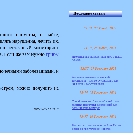
Последние статьи
21:01, 28 March, 2025
ного тонометра, то знайте, 
лять нарушения, лечить их, 
но регулярный мониторинг 
21:01, 28 March, 2025
а. Если же вам нужно 
грибы 
Две основные позиции при игре в покер
pokerok
12:37, 27 February, 2025
почечными заболеваниями, и 
Асфальтирование придомовой
территории: Полное руководство для
жильцов и собственников
метром
, можно получить на 
15:44, 25 December, 2024
Самый известный игровой клуб и его
азартная индустрия развлечений для
большинства геймеров
2021-12-27 12:33:02
18:27, 16 December, 2024
Все, что вы хотели знать о базе ТУ: от
основ до практических советов