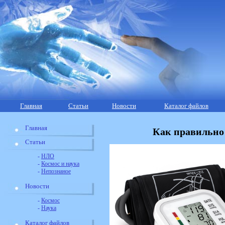
Главная
Статьи
Новости
Каталог файлов
Главная
Как правильно
Статьи
-
НЛО
-
Космос и наука
-
Непознаное
Новости
-
Космос
-
Наука
Каталог файлов