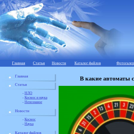
Главная
Статьи
Новости
Каталог файлов
Фотогалер
Главная
В какие автоматы с
Статьи
-
НЛО
-
Космос и наука
-
Непознаное
Новости
-
Космос
-
Наука
Каталог файлов