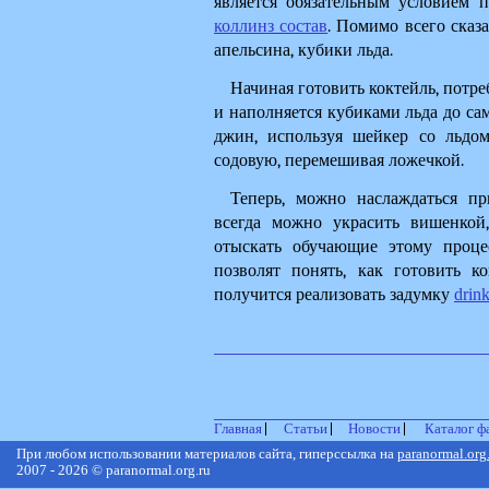
является обязательным условием п
коллинз состав
. Помимо всего сказа
апельсина, кубики льда. 
Начиная готовить коктейль, потре
и наполняется кубиками льда до са
джин, используя шейкер со льдом,
содовую, перемешивая ложечкой. 
Теперь, можно наслаждаться пр
всегда можно украсить вишенкой,
отыскать обучающие этому процес
позволят понять, как готовить к
получится реализовать задумку 
drin
Главная
Статьи
Новости
Каталог ф
При любом использовании материалов сайта, гиперссылка на
paranormal.org
2007 - 2026 © paranormal.org.ru