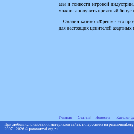
азы и тонкости игровой индустрии.
можно заполучить приятный бонус н
Онлайн казино «Фреш» - это прозр
для настоящих ценителей азартных
Главная
Статьи
Новости
Каталог ф
При любом использовании материалов сайта, гиперссылка на
paranormal.org
2007 - 2026 © paranormal.org.ru