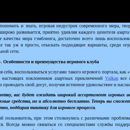
понимать и знать, игровая индустрия современного мира, твор
широко развивается, приятно удивляя каждого ценителя азарта 
 качества мира гэмблинга, достаточно всего лишь воспользова
не так уж и просто, отыскать подходящие варианты, среди огр
ьной сети.
. Особенности и преимущества игрового клуба
 себя, воспользоваться услугами такого игрового портала, как «
ля настоящих поклонников азартных приключений 
Vulkan
 все 
о проводить свой досуг, получая истинное удовольствие и наслаж
метку, вас будет ожидать широкий ассортимент игровых ав
ные средства, но и абсолютно бесплатно. Теперь вы сможете
тно, подбирая тактику для игрового процесса.
й пользователь, при этом столкнулись с различными проблемам
ся. Всегда можно связаться со специалистами службы поддержк