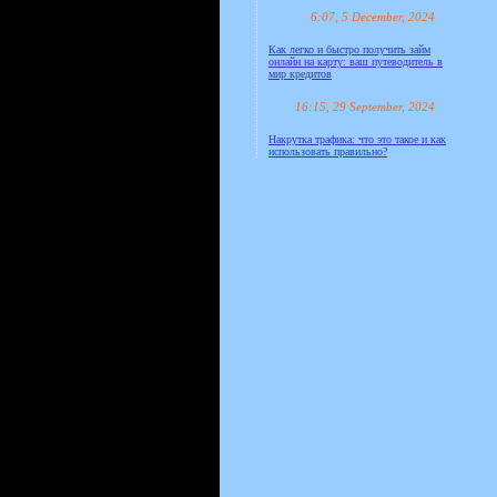
6:07, 5 December, 2024
Как легко и быстро получить займ
онлайн на карту: ваш путеводитель в
мир кредитов
16:15, 29 September, 2024
Накрутка трафика: что это такое и как
использовать правильно?