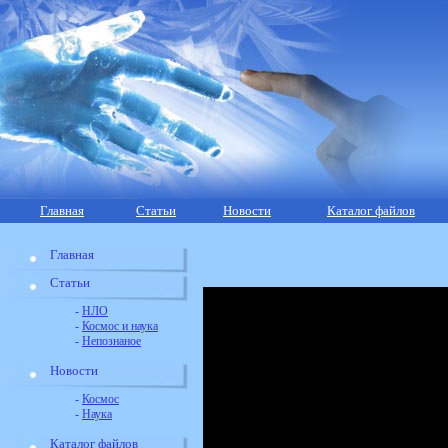
Главная
Статьи
Новости
Каталог файлов
Главная
Статьи
-
НЛО
-
Космос и наука
-
Непознаное
Новости
-
Космос
-
Наука
Каталог файлов