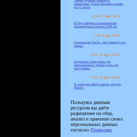
Таяние ледников приведёт к
повышению уровня Мирового океана
на 4,5 метра!
11:40, 7 May, 2014
В Перу найдена астрономическая
обсерватория возрастом 2500 лет
7:04, 5 May, 2014
Специалисты NASA: «На Ганимеде есть
жизнь»
4:51, 25 April, 2014
Астрономы обнаружили две
сверхмассивные чёрные дыры-«не
разлучницы»
4:23, 21 April, 2014
В созвездии Лебедя нашли «вторую
Землю»
Пользуясь данным
ресурсом вы даёте
разрешение на сбор,
анализ и хранение своих
персональных данных
согласно
Правилам
.