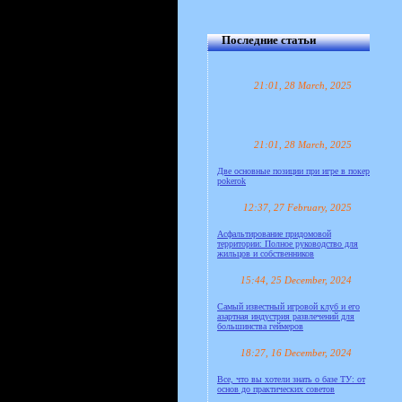
Последние статьи
21:01, 28 March, 2025
21:01, 28 March, 2025
Две основные позиции при игре в покер
pokerok
12:37, 27 February, 2025
Асфальтирование придомовой
территории: Полное руководство для
жильцов и собственников
15:44, 25 December, 2024
Самый известный игровой клуб и его
азартная индустрия развлечений для
большинства геймеров
18:27, 16 December, 2024
Все, что вы хотели знать о базе ТУ: от
основ до практических советов