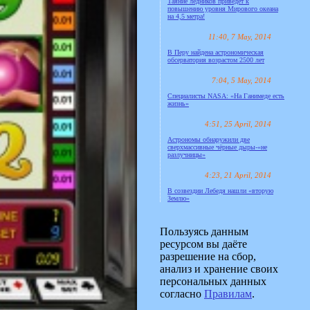
Таяние ледников приведёт к
повышению уровня Мирового океана
на 4,5 метра!
11:40, 7 May, 2014
В Перу найдена астрономическая
обсерватория возрастом 2500 лет
7:04, 5 May, 2014
Специалисты NASA: «На Ганимеде есть
жизнь»
4:51, 25 April, 2014
Астрономы обнаружили две
сверхмассивные чёрные дыры-«не
разлучницы»
4:23, 21 April, 2014
В созвездии Лебедя нашли «вторую
Землю»
Пользуясь данным
ресурсом вы даёте
разрешение на сбор,
анализ и хранение своих
персональных данных
согласно
Правилам
.