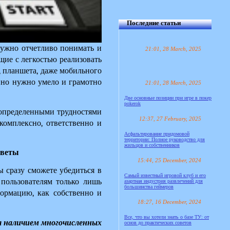
Последние статьи
нужно отчетливо понимать и 
21:01, 28 March, 2025
ие с легкостью реализовать 
 планшета, даже мобильного 
нно нужно умело и грамотно 
21:01, 28 March, 2025
Две основные позиции при игре в покер
pokerok
 определенными трудностями 
12:37, 27 February, 2025
омплексно, ответственно и 
Асфальтирование придомовой
территории: Полное руководство для
жильцов и собственников
оветы
15:44, 25 December, 2024
 сразу сможете убедиться в 
Самый известный игровой клуб и его
пользователям только лишь 
азартная индустрия развлечений для
большинства геймеров
ормацию, как собственно и 
18:27, 16 December, 2024
Все, что вы хотели знать о базе ТУ: от
я наличием многочисленных 
основ до практических советов