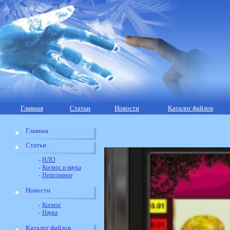
Главная
Статьи
Новости
Каталог файлов
Главная
Статьи
-
НЛО
-
Космос и наука
-
Непознаное
Новости
-
Космос
-
Наука
Каталог файлов