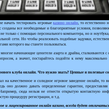
ие начать тестировать игровые 
казино онлайн
, то естественно 
ас созданы все необходимые и благоприятные условия, позволяющ
 не только с помощью персонального компьютера, но и ноутбука,
альной сети. Но чтобы реализовать подобные задумки, естестве
гами которого вы станете пользоваться.
ую многие начинающие ценители азарта и драйва, сталкиваются с
просом, а значит, постарайтесь подойти к нему максимально к
ового клуба онлайн. Что нужно знать? Ценные и полезные с
ал на качественное и солидное игровое заведение онлайн, то вы
Ведь оно должно давать определенные гарантии, предоставляя 
Например, сюда нельзя не отнести открытую контактную инф
стую процедуру регистрации, и т.д.
ое и лицензированное онлайн казино, всегда будет отличатьс