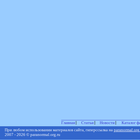
Главная
Статьи
Новости
Каталог ф
При любом использовании материалов сайта, гиперссылка на
paranormal.org
2007 - 2026 © paranormal.org.ru