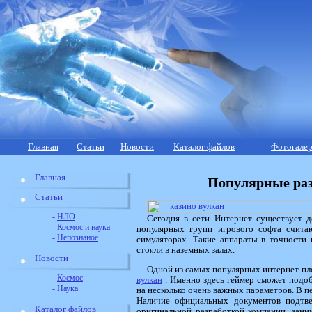
Главная
Статьи
Новости
Каталог файлов
Фотогалер
Главная
Популярные раз
Статьи
-
НЛО
Сегодня в сети Интернет существует д
-
Космос и наука
популярных групп игрового софта счита
-
Непознаное
симуляторах. Такие аппараты в точности
стояли в наземных залах.
Новости
Одной из самых популярных интернет-пл
-
Космос
вулкан
. Именно здесь геймер сможет подоб
-
Наука
на несколько очень важных параметров. В 
Наличие официальных документов подтве
Каталог файлов
оригинальной разработкой компании, зан