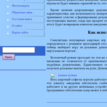
игрока не будет никаких гарантий на то, чт
Фотогалерея
Кроме наличия разрешающих документ
Обратная связь
характеристики, как волатильность аппара
принимают участие в формирование резуль
Гостевая книга
поступающих выплат, тогда как процент о
итогу будет возвращена клиентам заведения
О сайте
Как испо
Карта сайта
Симуляторы популярных азартных игр и
определиться с режимом проходящей сесси
геймер выбирает игру на реальные деньги
виртуальном портале.
Бесплатный режим проходит по тем же пр
нисколько не отличается от оригинальног
подобных развлечениях. Единственное 
получить реальные выплаты на руки. Демоиг
Весь азартный софи на портале работает
что клиенту заведения обеспечена стаб
работают и на других мобильных устройст
программное обеспечение юзер может в люб