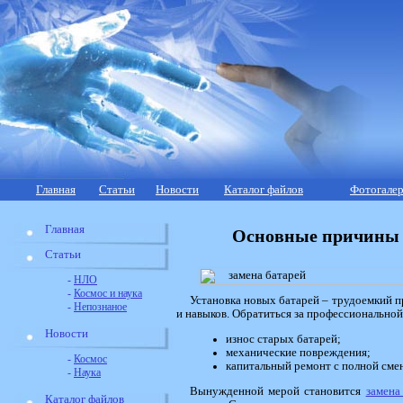
Главная
Статьи
Новости
Каталог файлов
Фотогалер
Главная
Основные причины 
Статьи
-
НЛО
-
Космос и наука
Установка новых батарей – трудоемкий п
-
Непознаное
и навыков. Обратиться за профессионально
Новости
износ старых батарей;
механические повреждения;
-
Космос
капитальный ремонт с полной сме
-
Наука
Вынужденной мерой становится
замена
Каталог файлов