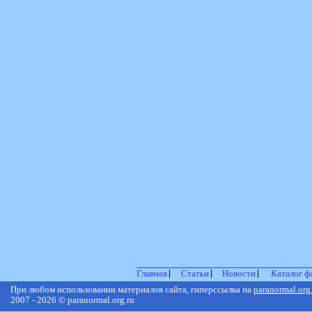
Главная
Статьи
Новости
Каталог ф
При любом использовании материалов сайта, гиперссылка на
paranormal.org
2007 - 2026 © paranormal.org.ru