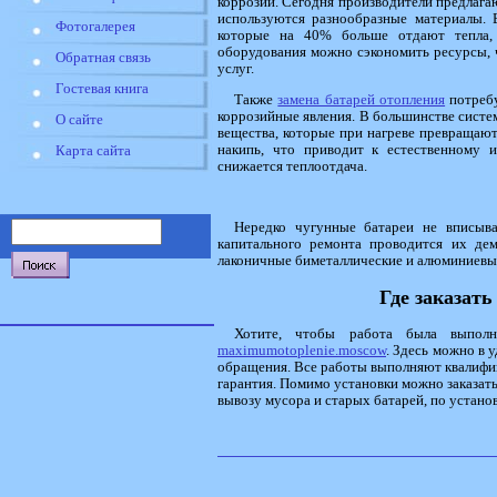
коррозии. Сегодня производители предлага
используются разнообразные материалы. 
Фотогалерея
которые на 40% больше отдают тепла, 
оборудования можно сэкономить ресурсы, 
Обратная связь
услуг.
Гостевая книга
Также
замена батарей отопления
потребу
коррозийные явления. В большинстве систем
О сайте
вещества, которые при нагреве превращаютс
накипь, что приводит к естественному 
Карта сайта
снижается теплоотдача.
Нередко чугунные батареи не вписыв
капитального ремонта проводится их де
лаконичные биметаллические и алюминиевы
Где заказать
Хотите, чтобы работа была выполн
maximumotoplenie.moscow
. Здесь можно в 
обращения. Все работы выполняют квалифи
гарантия. Помимо установки можно заказать
вывозу мусора и старых батарей, по устано