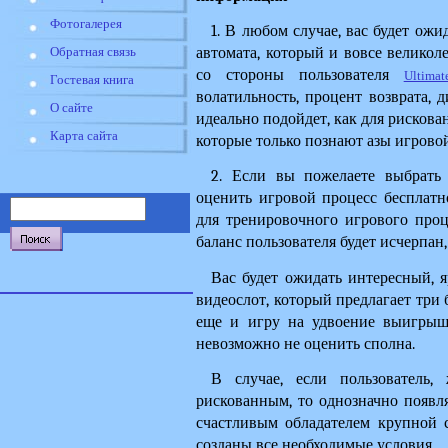
Фотогалерея
1. В любом случае, вас будет ож
автомата, который и вовсе великоле
Обратная связь
со стороны пользователя 
Ultima
Гостевая книга
волатильность, процент возврата, д
О сайте
идеально подойдет, как для рискова
Карта сайта
которые только познают азы игрово
2. Если вы пожелаете выбрать
оценить игровой процесс бесплатно
для тренировочного игрового проц
баланс пользователя будет исчерпан
Вас будет ожидать интересный,
видеослот, который предлагает три б
еще и игру на удвоение выигрыша
невозможно не оценить сполна.
В случае, если пользователь, 
рискованным, то однозначно появля
счастливым обладателем крупной с
созданы все необходимые условия.