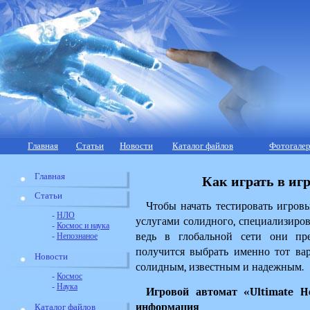
Главная
Статьи
Новости
Каталог файлов
Фотогалер
Главная
Как играть в игр
Статьи
Чтобы начать тестировать игровы
-
НЛО
услугами солидного, специализирова
-
Космос и наука
ведь в глобальной сети они пре
-
Непознаное
получится выбрать именно тот вар
Новости
солидным, известным и надежным.
-
Космос
-
Наука
Игровой автомат «Ultimate Ho
информация
Каталог файлов