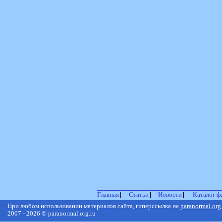
Главная
Статьи
Новости
Каталог ф
При любом использовании материалов сайта, гиперссылка на
paranormal.org
2007 - 2026 © paranormal.org.ru