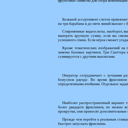
фруктовые символы для сбора комбинаций 
Большой ассортимент слотов привлекает
на три барабана и до пяти линий выплат 
Современные видеослоты, наоборот, в
выиграть крупную сумму, если вы сможе
успешного спина. Если игрок сможет угада
Кроме тематических изображений на 
замены базовых картинок. Три Скаттера 
суммируется с другими выплатами.
Оператор сотрудничает с лучшими раз
бонусном раунде. Во время фриспинов
определенными ячейками. Отдельное зада
Наиболее распространенный вариант эт
более двадцати фриспинов, но можно вс
прокрутки, они приносят дополнительные
Прежде чем перейти к реальным ставка
быстрее запускать фриспины.