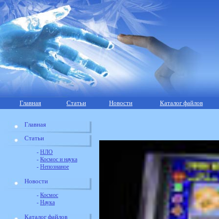
Главная
Статьи
Новости
Каталог файлов
Главная
Статьи
-
НЛО
-
Космос и наука
-
Непознаное
Новости
-
Космос
-
Наука
Каталог файлов