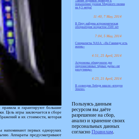
Таяние ледников приведёт к
повышению уровня Мирового океана
на 4,5 метра!
11:40, 7 May, 2014
В Перу найдена астрономическая
обсерватория возрастом 2500 лет
7:04, 5 May, 2014
Специалисты NASA: «На Ганимеде есть
жизнь»
4:51, 25 April, 2014
Астрономы обнаружили две
сверхмассивные чёрные дыры-«не
разлучницы»
4:23, 21 April, 2014
В созвездии Лебедя нашли «вторую
Землю»
Пользуясь данным
 правила и гарантируют большие
ресурсом вы даёте
и. Цель игры заключается в сборе
разрешение на сбор,
бражений и их стоимости, которая
анализ и хранение своих
персональных данных
ты напоминают первых одноруких
согласно
Правилам
.
альгию. Аппараты предусматривают