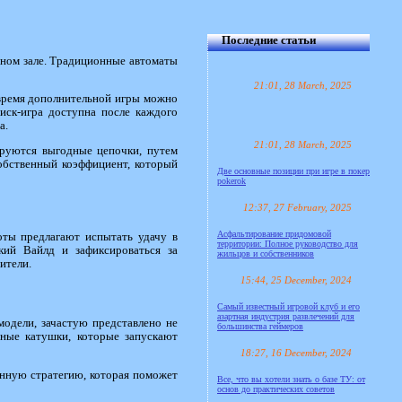
Последние статьи
емном зале. Традиционные автоматы
21:01, 28 March, 2025
время дополнительной игры можно
иск-игра доступна после каждого
а.
21:01, 28 March, 2025
руются выгодные цепочки, путем
собственный коэффициент, который
Две основные позиции при игре в покер
pokerok
12:37, 27 February, 2025
Асфальтирование придомовой
оты предлагают испытать удачу в
территории: Полное руководство для
ий Вайлд и зафиксироваться за
жильцов и собственников
ители.
15:44, 25 December, 2024
Самый известный игровой клуб и его
азартная индустрия развлечений для
модели, зачастую представлено не
большинства геймеров
ные катушки, которые запускают
18:27, 16 December, 2024
енную стратегию, которая поможет
Все, что вы хотели знать о базе ТУ: от
основ до практических советов