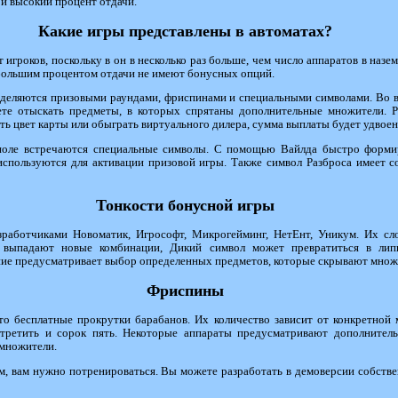
и высокий процент отдачи.
Какие игры представлены в автоматах?
 игроков, поскольку в он в несколько раз больше, чем число аппаратов в наз
с большим процентом отдачи не имеют бонусных опций.
ыделяются призовыми раундами, фриспинами и специальными символами. Во 
те отыскать предметы, в которых спрятаны дополнительные множители. Р
ть цвет карты или обыграть виртуального дилера, сумма выплаты будет удвоен
поле встречаются специальные символы. С помощью Вайлда быстро форми
используются для активации призовой игры. Также символ Разброса имеет 
Тонкости бонусной игры
работчиками Новоматик, Игрософт, Микрогейминг, НетЕнт, Уникум. Их сл
 выпадают новые комбинации, Дикий символ может превратиться в липк
ние предусматривает выбор определенных предметов, которые скрывают множ
Фриспины
о бесплатные прокрутки барабанов. Их количество зависит от конкретной 
третить и сорок пять. Некоторые аппараты предусматривают дополнитель
 множители.
м, вам нужно потренироваться. Вы можете разработать в демоверсии собств