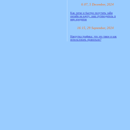
6:07, 5 December, 2024
Как легко и быстро получить займ
онлайн на карту: ваш путеводитель в
мир кредитов
16:15, 29 September, 2024
Накрутка трафика: что это такое и как
использовать правильно?