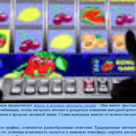
 зала предпочитает
играть в игровые автоматы онлайн
. Они имеют простые
омбинации, чтобы настроить автомат и дождаться появления выгодной цепочк
инок в пределах активной линии. Сумма выигрыша зависит от количества изо
ую графику, отличаются разнообразными сюжетами. Традиционные автома
и это отличная возможность окунутся в знакомую атмосферу, ощутить ност