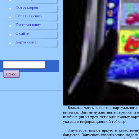
Фотогалерея
Обратная связь
Гостевая книга
О сайте
Карта сайта
Большая часть клиентов виртуального
выплаты. Вам не нужно знать термины и к
комбинации из трех-пяти одинаковых карт
указана в информационной таблице.
Эмуляторы имеют яркую и качественн
бандитов. Запускать классические модел