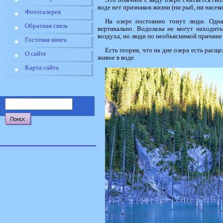
Это обычное с виду озеро считается гибл
воде нет признаков жизни (ни рыб, ни насек
Фотогалерея
На озере постоянно тонут люди. Одна
Обратная связь
вертикально. Водолазы не могут находить
воздуха, но люди по необъяснимой причине
Гостевая книга
Есть теория, что на дне озера есть расще
О сайте
живое в воде.
Карта сайта