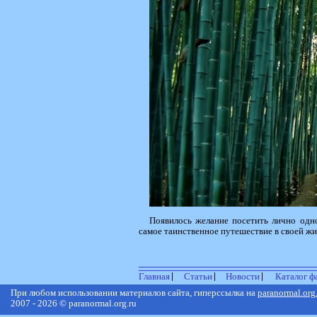
Появилось желание посетить лично одно
самое таинственное путешествие в своей жи
Главная
Статьи
Новости
Каталог ф
При любом использовании материалов сайта, гиперссылка на
paranormal.org
2007 - 2026 © paranormal.org.ru