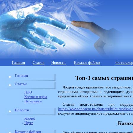
Главная
Статьи
Новости
Каталог файлов
Фотогалер
Главная
Топ-3 самых страшн
Статьи
Людей всегда привлекает все загадочное
страшными историями и леденящими душ
-
НЛО
предлагаем обзор 3 самых загадочных мест 
-
Космос и наука
-
Непознаное
Статья подготовлена при подде
https://www.oneaero.ru/charters/bilet-moskva
Новости
получите индивидуальное предложение от 
-
Космос
Казах
-
Наука
Каталог файлов