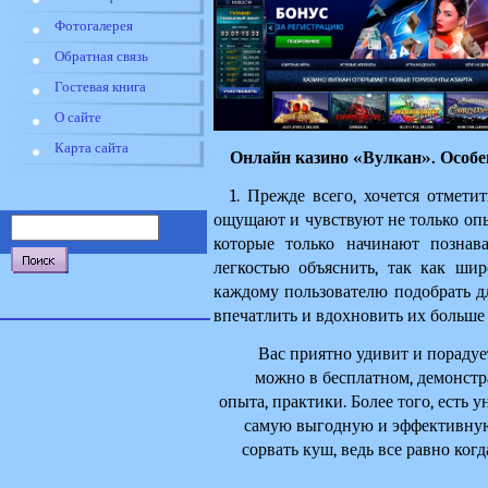
Фотогалерея
Обратная связь
Гостевая книга
О сайте
Карта сайта
Онлайн казино «Вулкан». Особе
1. Прежде всего, хочется отметит
ощущают и чувствуют не только опы
которые только начинают познав
легкостью объяснить, так как шир
каждому пользователю подобрать дл
впечатлить и вдохновить их больше 
Вас приятно удивит и порадует
можно в бесплатном, демонстр
опыта, практики. Более того, есть 
самую выгодную и эффективную 
сорвать куш, ведь все равно ког