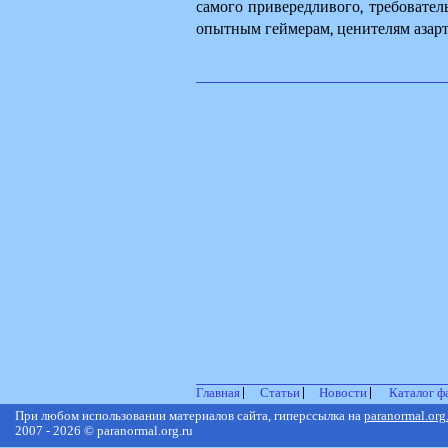
самого привередливого, требователь
опытным геймерам, ценителям азарт
Главная
Статьи
Новости
Каталог ф
При любом использовании материалов сайта, гиперссылка на
paranormal.org
2007 - 2026 © paranormal.org.ru