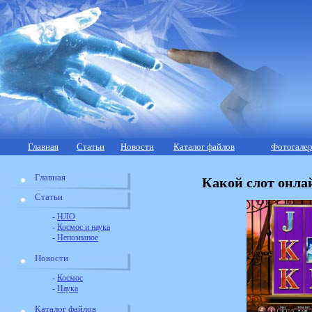
Главная
Статьи
Новости
Каталог файлов
Фотогалер
Главная
Какой слот онла
Статьи
-
НЛО
-
Космос и наука
-
Непознаное
Новости
-
Космос
-
Наука
Каталог файлов