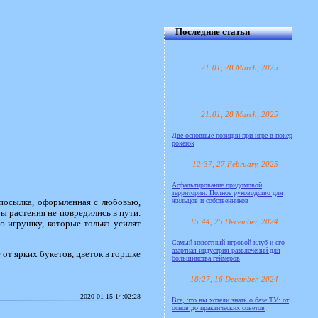
Последние статьи
21:01, 28 March, 2025
21:01, 28 March, 2025
Две основные позиции при игре в покер
pokerok
12:37, 27 February, 2025
Асфальтирование придомовой
территории: Полное руководство для
жильцов и собственников
а посылка, оформленная с любовью,
бы растения не повредились в пути.
15:44, 25 December, 2024
 игрушку, которые только усилят
Самый известный игровой клуб и его
азартная индустрия развлечений для
от ярких букетов, цветок в горшке
большинства геймеров
18:27, 16 December, 2024
2020-01-15 14:02:28
Все, что вы хотели знать о базе ТУ: от
основ до практических советов