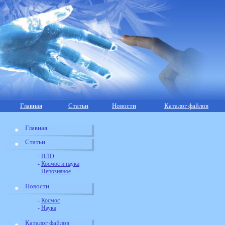
Главная
Статьи
Новости
Каталог файлов
Главная
Статьи
-
НЛО
-
Космос и наука
-
Непознаное
Новости
-
Космос
-
Наука
Каталог файлов