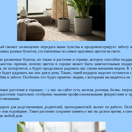
рый сможет полноценно передать ваши чувства и продемонстрирует заботу и
самых разных букетов, составленные из самых красивых цветов на свете.
ко различные букеты, но также и
растение в горшке
, которое способно подар
ожество причин, почему цветок в горшке может быть замечательным подарк
я, не испортится, а будет продолжать радовать вас своим внешним видом. К 
в будет радовать вас изо дня в день. Также, такой подарок надолго останется 
бви и заботе. Особенно это будет приятно людям, с которыми вы видитесь не
е растения в горшках – у нас на сайте есть желтая, розовая, белая, тигро
е растения тщательно отобраны нашими профессиональными флористами и пр
ественными.
дарок для родственников, родителей, преподавателей, коллег по работе. О
 или годовщине. Такое растение сохранит память о вас на долгое время, а сво
ли любой дом.