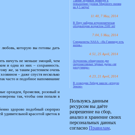
Таяние ледников приведёт к
повышению уровня Мирового океана
на 4,5 метра!
11:40, 7 May, 2014
В Перу найдена астрономическая
обсерватория возрастом 2500 лет
7:04, 5 May, 2014
Специалисты NASA: «На Ганимеде есть
жизнь»
 любовь, которую вы готовы дать
4:51, 25 April, 2014
ить ничуть не меньше эмоций, чем
Астрономы обнаружили две
сверхмассивные чёрные дыры-«не
ом и одна из них – сохранность.
разлучницы»
тому же, за таким растением очень
с хозяином – даже спустя несколько
4:23, 21 April, 2014
 так часто и подобное напоминание
В созвездии Лебедя нашли «вторую
Землю»
вые орхидеи, бромелия, розовый и
оверены так, чтобы они попали в
Пользуясь данным
ресурсом вы даёте
собенно здорово подобный сюрприз
разрешение на сбор,
ей удивительной красотой цветок в
анализ и хранение своих
персональных данных
согласно
Правилам
.