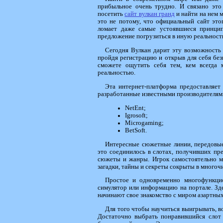
прибыльное очень трудно. И связано это
посетить
сайт вулкан гранд
и найти на нем 
это не потому, что официальный сайт это
ломает даже самые устоявшиеся принцип
предложение погрузиться в иную реальност
Сегодня Вулкан дарит эту возможность
пройдя регистрацию и открыв для себя без
сможете ощутить себя тем, кем всегда 
реальностью.
Эта интернет-платформа предоставляет
разработанные известными производителями
NetEnt;
Igrosoft;
Microgaming;
BetSoft.
Интересные сюжетные линии, передовые
это соединилось в слотах, получивших пр
сюжеты и жанры. Игрок самостоятельно м
загадки, тайны и секреты сокрыты в многоч
Простое и одновременно многофункци
симулятор или информацию на портале. Зде
начинают свое знакомство с миром азартных
Для того чтобы научиться выигрывать, в
Достаточно выбрать понравившийся слот