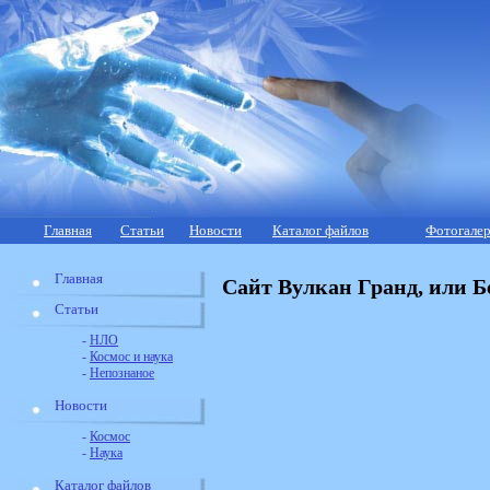
Главная
Статьи
Новости
Каталог файлов
Фотогалер
Главная
Сайт Вулкан Гранд, или Б
Статьи
-
НЛО
-
Космос и наука
-
Непознаное
Новости
-
Космос
-
Наука
Каталог файлов