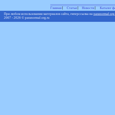
Главная
Статьи
Новости
Каталог ф
При любом использовании материалов сайта, гиперссылка на
paranormal.org
2007 - 2026 © paranormal.org.ru