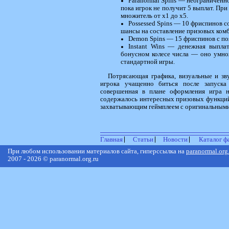
Paranormal Spins — неограниченн
пока игрок не получит 5 выплат. Пр
множитель от х1 до х5.
Possessed Spins — 10 фриспинов 
шансы на составление призовых ком
Demon Spins — 15 фриспинов с по
Instant Wins — денежная выплат
бонусном колесе числа — оно умно
стандартной игры.
Потрясающая графика, визуальные и зв
игрока учащенно биться после запуска 
совершенная в плане оформления игра 
содержалось интересных призовых функций
захватывающим геймплеем с оригинальным
Главная
Статьи
Новости
Каталог ф
При любом использовании материалов сайта, гиперссылка на
paranormal.org
2007 - 2026 © paranormal.org.ru