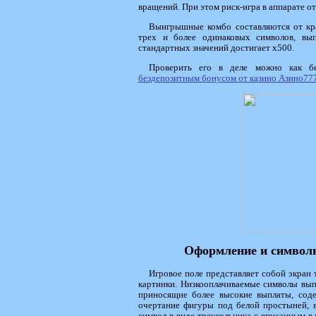
вращений. При этом риск-игра в аппарате от
Выигрышные комбо составляются от кра
трех и более одинаковых символов, вы
стандартных значений достигает х500.
Проверить его в деле можно как бес
бездепозитным бонусом от казино Азино77
Оформление и символы
Игровое поле представляет собой экран 
картинки. Низкооплачиваемые символы выпо
приносящие более высокие выплаты, содер
очертание фигуры под белой простыней, в
символ в виде треугольника с вписанным в 