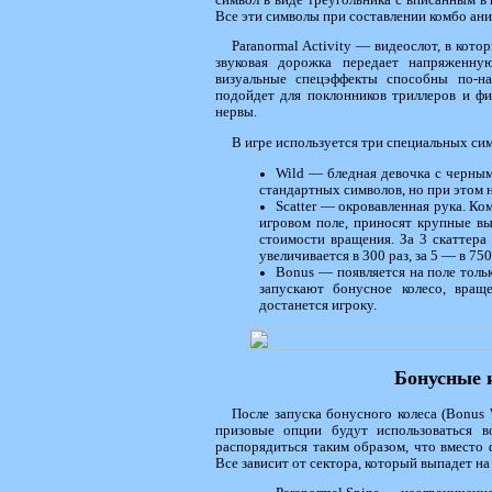
Все эти символы при составлении комбо ани
Paranormal Activity — видеослот, в кот
звуковая дорожка передает напряженну
визуальные спецэффекты способны по-на
подойдет для поклонников триллеров и фи
нервы.
В игре используется три специальных сим
Wild — бледная девочка с черным
стандартных символов, но при этом 
Scatter — окровавленная рука. Ко
игровом поле, приносят крупные в
стоимости вращения. За 3 скаттера 
увеличивается в 300 раз, за 5 — в 750
Bonus — появляется на поле тольк
запускают бонусное колесо, вращ
достанется игроку.
Бонусные и
После запуска бонусного колеса (Bonus 
призовые опции будут использоваться 
распорядиться таким образом, что вместо
Все зависит от сектора, который выпадет на