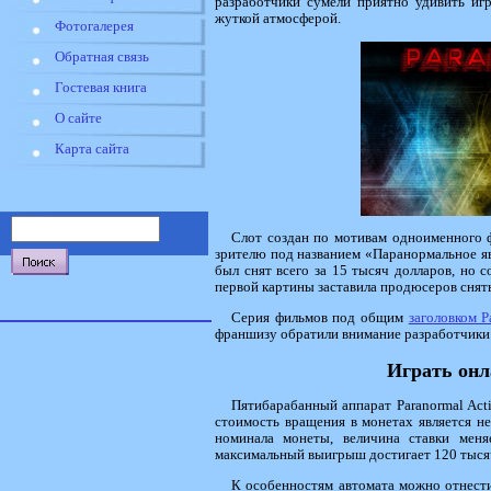
разработчики сумели приятно удивить иг
жуткой атмосферой.
Фотогалерея
Обратная связь
Гостевая книга
О сайте
Карта сайта
Слот создан по мотивам одноименного ф
зрителю под названием «Паранормальное яв
был снят всего за 15 тысяч долларов, но 
первой картины заставила продюсеров снять
Серия фильмов под общим
заголовком P
франшизу обратили внимание разработчики 
Играть онла
Пятибарабанный аппарат Paranormal Acti
стоимость вращения в монетах является н
номинала монеты, величина ставки меня
максимальный выигрыш достигает 120 тыся
К особенностям автомата можно отнести